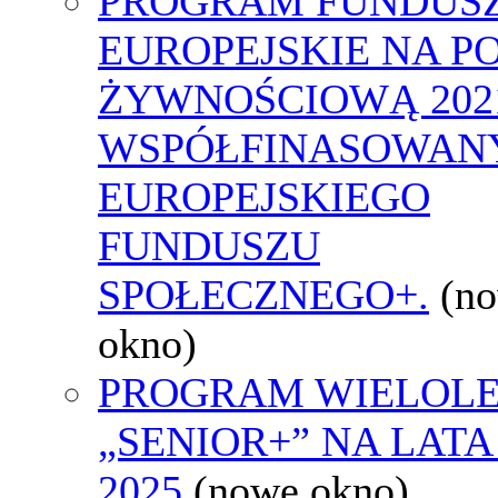
PROGRAM FUNDUS
EUROPEJSKIE NA 
ŻYWNOŚCIOWĄ 2021
WSPÓŁFINASOWAN
EUROPEJSKIEGO
FUNDUSZU
SPOŁECZNEGO+.
(n
okno)
PROGRAM WIELOLE
„SENIOR+” NA LATA 
2025
(nowe okno)