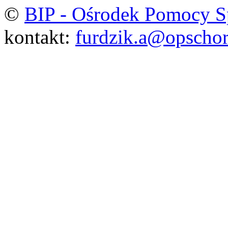
©
BIP - Ośrodek Pomocy S
kontakt:
furdzik.a@opschor