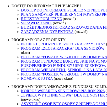
DOSTĘP DO INFORMACJI PUBLICZNEJ
DOSTĘP DO INFORMACJI PUBLICZNEJ NIEOPU
PLAN ZAMÓWIEŃ PUBLICZNYCH POWYŻEJ PRO
REJESTRY PUBLICZNE
(rozwiń)
SPRAWOZDANIA
(rozwiń)
BUDŻET JEDNOSTKI ORAZ SPRAWOZDANIA F
ZARZĄDZENIA DYREKTORA
(rozwiń)
PROGRAMY ORAZ PROJEKTY
PROJEKT „RODZINA BEZPIECZNA PRZYSTAŃ”
PROGRAM „ZŁOTA RĄCZKA" DLA SENIORÓW 
okno)
PROGRAM "POSIŁEK W SZKOLE I W DOMU" NA L
PROGRAM FUNDUSZE EUROPEJSKIE NA POMO
EUROPEJSKIEGO FUNDUSZU SPOŁECZNEGO+.
PROGRAM WIELOLETNI „SENIOR+” NA LATA 202
PROGRAM "POSIŁEK W SZKOLE I W DOMU" NA L
ROMOWIE JUTRA
(nowe okno)
PROGRAMY DOFINANSOWANE Z FUNDUSZU SOLID
KORPUS WSPARCIA SENIORÓW” NA ROK 2026
„OPIEKA WYTCHNIENIOWA” DLA JEDNOSTEK 
(nowe okno)
ASYSTENT OSOBISTY OSOBY Z NIEPEŁNOSP