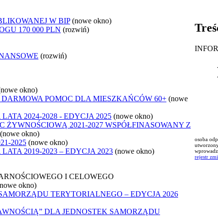
BLIKOWANEJ W BIP
(nowe okno)
Treś
GU 170 000 PLN
(rozwiń)
INFO
INANSOWE
(rozwiń)
(nowe okno)
- DARMOWA POMOC DLA MIESZKAŃCÓW 60+
(nowe
ATA 2024-2028 - EDYCJA 2025
(nowe okno)
C ŻYWNOŚCIOWĄ 2021-2027 WSPÓŁFINASOWANY Z
(nowe okno)
osoba odp
1-2025
(nowe okno)
utworzony
ATA 2019-2023 – EDYCJA 2023
(nowe okno)
wprowadzi
rejestr zm
ARNOŚCIOWEGO I CELOWEGO
(nowe okno)
SAMORZĄDU TERYTORIALNEGO – EDYCJA 2026
RAWNOŚCIĄ” DLA JEDNOSTEK SAMORZĄDU