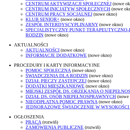
CENTRUM AKTYWIZACJI SPOŁECZNEJ
(nowe ok
CENTRUM INICJATYW SPOŁECZNYCH
(nowe ok
CENTRUM PRACY SOCJALNEJ
(nowe okno)
KLUB SENIOR+
(nowe okno)
ZESPÓŁ INTERDYSCYPLINARNY
(nowe okno)
SPECJALISTYCZNY PUNKT TERAPEUTYCZNO-
RODZIN
(nowe okno)
AKTUALNOŚCI
AKTUALNOŚCI
(nowe okno)
INFORMACJE DODATKOWE
(nowe okno)
PROCEDURY I KARTY INFORMACYJNE
POMOC SPOŁECZNA
(nowe okno)
ŚWIADCZENIA DLA RODZIN
(nowe okno)
DZIAŁ PIECZY ZASTĘPCZEJ
(nowe okno)
DODATKI MIESZKANIOWE
(nowe okno)
MIEJSKI ZESPÓŁ DS. ORZEKANIA O NIEPEŁN
DZIAŁ DS. OSÓB NIEPEŁNOSPRAWNYCH
(nowe
NIEODPŁATNA POMOC PRAWNA
(nowe okno)
JEDNORAZOWE ŚWIADCZENIE W WYSOKOŚCI 4
OGŁOSZENIA
PRACA
(rozwiń)
ZAMÓWIENIA PUBLICZNE
(rozwiń)