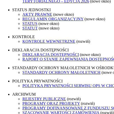
TERYTORIALNEGO – EDYCJA 2026
(nowe okno)
STATUS JEDNOSTKI
AKTY PRAWNE
(nowe okno)
REGULAMIN ORGANIZACYJNY
(nowe okno)
STATUS
(nowe okno)
STATUT
(nowe okno)
KONTROLE
KONTROLE WEWNĘTRZNE
(rozwiń)
DEKLARACJA DOSTĘPNOŚCI
DEKLARACJA DOSTĘPNOŚCI
(nowe okno)
RAPORT O STANIE ZAPEWNIANIA DOSTĘPNOŚ
STANDARDY OCHRONY MAŁOLETNICH W OŚRODKU
STANDARDY OCHRONY MAŁOLETNICH
(nowe 
POLITYKA PRYWATNOŚCI
POLITYKA PRYWATNOŚCI SERWISU OPS W CH
ARCHIWUM
REJESTRY PUBLICZNE
(rozwiń)
PROGRAMY ORAZ PROJEKTY
(rozwiń)
PROGRAMY DOFINANSOWANE Z FUNDUSZU 
SZACOWANIE WARTOŚCI ZAMÓWIENIA
(rozwiń)