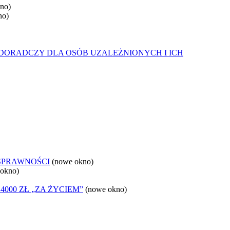
no)
no)
DORADCZY DLA OSÓB UZALEŻNIONYCH I ICH
OSPRAWNOŚCI
(nowe okno)
 okno)
000 ZŁ „ZA ŻYCIEM”
(nowe okno)