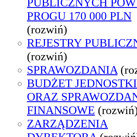
PUBLICZNYCH POW
PROGU 170 000 PLN
(rozwiń)
REJESTRY PUBLICZ
(rozwiń)
SPRAWOZDANIA
(ro
BUDŻET JEDNOSTKI
ORAZ SPRAWOZDA
FINANSOWE
(rozwiń
ZARZĄDZENIA
DYREKTORA
(rozwiń