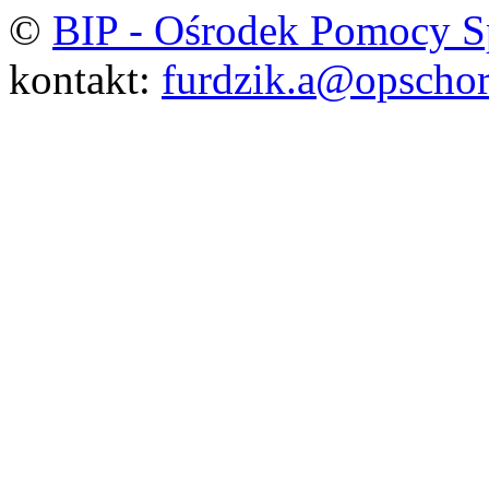
©
BIP - Ośrodek Pomocy S
kontakt:
furdzik.a@opschor