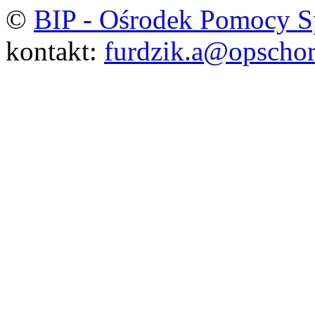
©
BIP - Ośrodek Pomocy S
kontakt:
furdzik.a@opschor