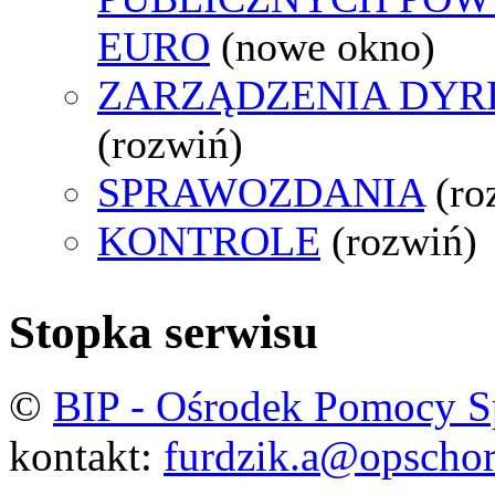
EURO
(nowe okno)
ZARZĄDZENIA DYR
(rozwiń)
SPRAWOZDANIA
(ro
KONTROLE
(rozwiń)
Stopka serwisu
©
BIP - Ośrodek Pomocy S
kontakt:
furdzik.a@opschor