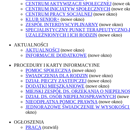
CENTRUM AKTYWIZACJI SPOŁECZNEJ
(nowe ok
CENTRUM INICJATYW SPOŁECZNYCH
(nowe ok
CENTRUM PRACY SOCJALNEJ
(nowe okno)
KLUB SENIOR+
(nowe okno)
ZESPÓŁ INTERDYSCYPLINARNY
(nowe okno)
SPECJALISTYCZNY PUNKT TERAPEUTYCZNO
UZALEŻNIONYCH I ICH RODZIN
(nowe okno)
AKTUALNOŚCI
AKTUALNOŚCI
(nowe okno)
INFORMACJE DODATKOWE
(nowe okno)
PROCEDURY I KARTY INFORMACYJNE
POMOC SPOŁECZNA
(nowe okno)
ŚWIADCZENIA DLA RODZIN
(nowe okno)
DZIAŁ PIECZY ZASTĘPCZEJ
(nowe okno)
DODATKI MIESZKANIOWE
(nowe okno)
MIEJSKI ZESPÓŁ DS. ORZEKANIA O NIEPEŁN
DZIAŁ DS. OSÓB NIEPEŁNOSPRAWNYCH
(nowe
NIEODPŁATNA POMOC PRAWNA
(nowe okno)
JEDNORAZOWE ŚWIADCZENIE W WYSOKOŚCI 4
okno)
OGŁOSZENIA
PRACA
(rozwiń)