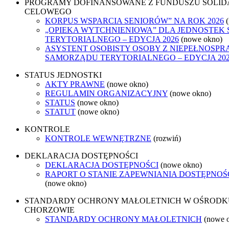
PROGRAMY DOFINANSOWANE Z FUNDUSZU SOLID
CELOWEGO
KORPUS WSPARCIA SENIORÓW” NA ROK 2026
„OPIEKA WYTCHNIENIOWA” DLA JEDNOSTEK
TERYTORIALNEGO – EDYCJA 2026
(nowe okno)
ASYSTENT OSOBISTY OSOBY Z NIEPEŁNOSPR
SAMORZĄDU TERYTORIALNEGO – EDYCJA 20
STATUS JEDNOSTKI
AKTY PRAWNE
(nowe okno)
REGULAMIN ORGANIZACYJNY
(nowe okno)
STATUS
(nowe okno)
STATUT
(nowe okno)
KONTROLE
KONTROLE WEWNĘTRZNE
(rozwiń)
DEKLARACJA DOSTĘPNOŚCI
DEKLARACJA DOSTĘPNOŚCI
(nowe okno)
RAPORT O STANIE ZAPEWNIANIA DOSTĘPNOŚ
(nowe okno)
STANDARDY OCHRONY MAŁOLETNICH W OŚRODKU
CHORZOWIE
STANDARDY OCHRONY MAŁOLETNICH
(nowe 