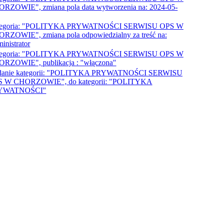
RZOWIE", zmiana pola data wytworzenia na: 2024-05-
tegoria: "POLITYKA PRYWATNOŚCI SERWISU OPS W
RZOWIE", zmiana pola odpowiedzialny za treść na:
inistrator
tegoria: "POLITYKA PRYWATNOŚCI SERWISU OPS W
RZOWIE", publikacja : "włączona"
anie kategorii: "POLITYKA PRYWATNOŚCI SERWISU
 W CHORZOWIE", do kategorii: "POLITYKA
YWATNOŚCI"