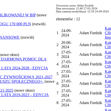
Utworzony przez: Adam Furdzik
Data utworzenia: 12:48 27-05-2024
Data ostatniej modyfikacji: 12:59 24-09-2024
BLIKOWANEJ W BIP
(nowe
elementów : 12
GU 170 000 PLN
(rozwiń)
Ka
24-09-
1
Adam Furdzik
CHO
2024
INANSOWE
(rozwiń)
Ins
20-06-
Ka
2
Adam Furdzik
2024
CHO
27-05-
Ka
3
Adam Furdzik
(nowe okno)
2024
CHO
- DARMOWA POMOC DLA
27-05-
Ka
4
Adam Furdzik
2024
CHO
ATA 2024-2028 - EDYCJA
27-05-
Ka
5
Adam Furdzik
2024
CHO
 ŻYWNOŚCIOWĄ 2021-2027
27-05-
Ka
USZU SPOŁECZNEGO+.
(nowe
6
Adam Furdzik
2024
CHO
1-2025
(nowe okno)
27-05-
Ka
7
Adam Furdzik
ATA 2019-2023 – EDYCJA
2024
CHO
27-05-
Ka
8
Adam Furdzik
2024
CHO
Ka