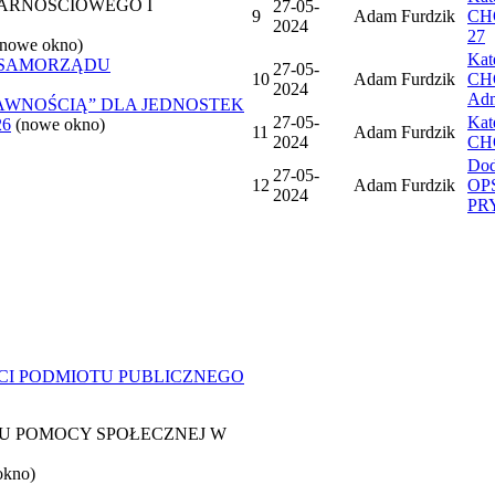
ARNOŚCIOWEGO I
27-05-
9
Adam Furdzik
CHO
2024
27
(nowe okno)
Ka
 SAMORZĄDU
27-05-
10
Adam Furdzik
CHO
2024
Adm
AWNOŚCIĄ” DLA JEDNOSTEK
27-05-
Ka
26
(nowe okno)
11
Adam Furdzik
2024
CHO
Dod
27-05-
12
Adam Furdzik
OPS
2024
PR
CI PODMIOTU PUBLICZNEGO
 POMOCY SPOŁECZNEJ W
okno)