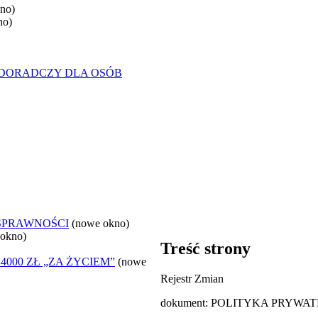
no)
no)
-DORADCZY DLA OSÓB
OSPRAWNOŚCI
(nowe okno)
 okno)
Treść strony
000 ZŁ „ZA ŻYCIEM”
(nowe
Rejestr Zmian
dokument: POLITYKA PRYWA