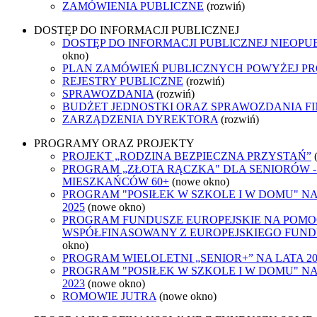
ZAMÓWIENIA PUBLICZNE
(rozwiń)
DOSTĘP DO INFORMACJI PUBLICZNEJ
DOSTĘP DO INFORMACJI PUBLICZNEJ NIEOPU
okno)
PLAN ZAMÓWIEŃ PUBLICZNYCH POWYŻEJ PRO
REJESTRY PUBLICZNE
(rozwiń)
SPRAWOZDANIA
(rozwiń)
BUDŻET JEDNOSTKI ORAZ SPRAWOZDANIA F
ZARZĄDZENIA DYREKTORA
(rozwiń)
PROGRAMY ORAZ PROJEKTY
PROJEKT „RODZINA BEZPIECZNA PRZYSTAŃ”
PROGRAM „ZŁOTA RĄCZKA" DLA SENIORÓW 
MIESZKAŃCÓW 60+
(nowe okno)
PROGRAM "POSIŁEK W SZKOLE I W DOMU" NA L
2025
(nowe okno)
PROGRAM FUNDUSZE EUROPEJSKIE NA POMOC
WSPÓŁFINASOWANY Z EUROPEJSKIEGO FUND
okno)
PROGRAM WIELOLETNI „SENIOR+” NA LATA 202
PROGRAM "POSIŁEK W SZKOLE I W DOMU" NA L
2023
(nowe okno)
ROMOWIE JUTRA
(nowe okno)