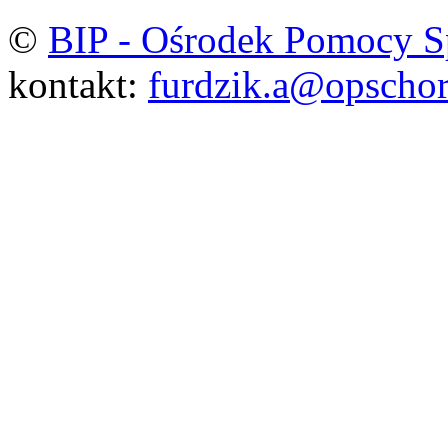
©
BIP - Ośrodek Pomocy S
kontakt:
furdzik.a@opschor