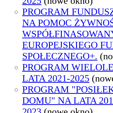
2025
(nowe okno)
PROGRAM FUNDUSZ
NA POMOC ŻYWNOŚC
WSPÓŁFINASOWAN
EUROPEJSKIEGO F
SPOŁECZNEGO+.
(n
PROGRAM WIELOLET
LATA 2021-2025
(now
PROGRAM "POSIŁEK
DOMU" NA LATA 201
2023
(nowe okno)