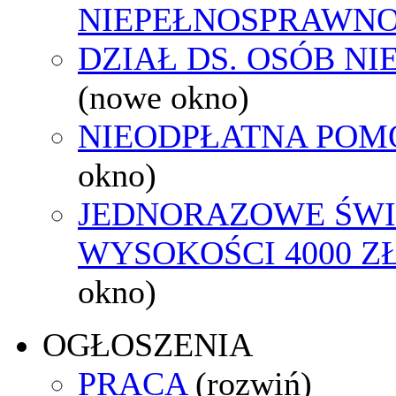
NIEPEŁNOSPRAWNO
DZIAŁ DS. OSÓB N
(nowe okno)
NIEODPŁATNA POM
okno)
JEDNORAZOWE ŚWI
WYSOKOŚCI 4000 ZŁ
okno)
OGŁOSZENIA
PRACA
(rozwiń)