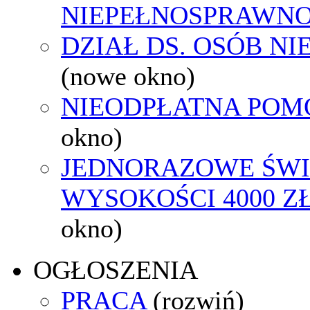
NIEPEŁNOSPRAWNO
DZIAŁ DS. OSÓB N
(nowe okno)
NIEODPŁATNA POM
okno)
JEDNORAZOWE ŚWI
WYSOKOŚCI 4000 ZŁ
okno)
OGŁOSZENIA
PRACA
(rozwiń)