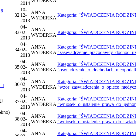
WYDERKA
2014
10-
26
ANNA
32
12-
Kategoria: "ŚWIADCZENIA RODZINNE",
WYDERKA
2013
04-
ANNA
33
02-
Kategoria: "ŚWIADCZENIA RODZINNE"
WYDERKA
2013
04-
ANNA
Kategoria: "ŚWIADCZENIA RODZINNE",
34
02-
WYDERKA
"zaswiadczenie_pracodawcy_dochod_uz
2013
04-
ANNA
Kategoria: "ŚWIADCZENIA RODZINNE",
35
02-
WYDERKA
"oswiadczenie_o_dochodach_nieopodat
2013
04-
ANNA
Kategoria: "ŚWIADCZENIA RODZINNE",
36
02-
CI
WYDERKA
"wzor_zaswiadczenia_o_opiece_medycz
2013
04-
ANNA
Kategoria: "ŚWIADCZENIA RODZINNE",
U
37
02-
WYDERKA
"wniosek_o_ustalenie_prawa_do_jedno
2013
okno)
04-
ANNA
Kategoria: "ŚWIADCZENIA RODZINNE",
38
02-
WYDERKA
"wniosek_o_ustalenie_prawa_do_swiadc
2013
04-
ANNA
Kategoria: "ŚWIADCZENIA RODZINNE",