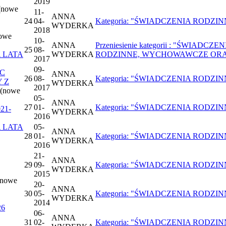
2019
(nowe
11-
ANNA
24
04-
Kategoria: "ŚWIADCZENIA RODZINNE",
WYDERKA
2018
owe
10-
ANNA
Przeniesienie kategorii : "ŚWIADC
25
08-
 LATA
WYDERKA
RODZINNE, WYCHOWAWCZE ORA
2017
09-
C
ANNA
26
08-
Kategoria: "ŚWIADCZENIA RODZINNE",
 Z
WYDERKA
2017
(nowe
05-
ANNA
27
01-
Kategoria: "ŚWIADCZENIA RODZINNE",
21-
WYDERKA
2016
 LATA
05-
ANNA
28
01-
Kategoria: "ŚWIADCZENIA RODZINNE",
WYDERKA
2016
21-
ANNA
29
09-
Kategoria: "ŚWIADCZENIA RODZINNE",
WYDERKA
2015
(nowe
20-
ANNA
30
05-
Kategoria: "ŚWIADCZENIA RODZINNE",
WYDERKA
2014
26
06-
ANNA
31
02-
Kategoria: "ŚWIADCZENIA RODZINNE",