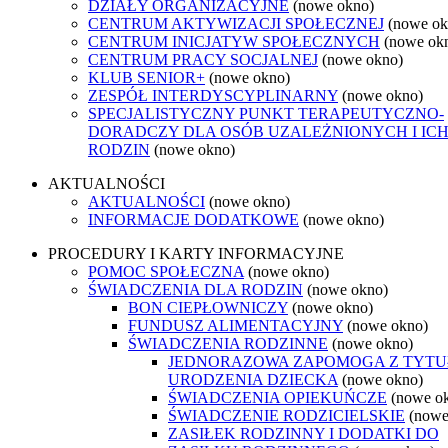
DZIAŁY ORGANIZACYJNE
(nowe okno)
CENTRUM AKTYWIZACJI SPOŁECZNEJ
(nowe ok
CENTRUM INICJATYW SPOŁECZNYCH
(nowe ok
CENTRUM PRACY SOCJALNEJ
(nowe okno)
KLUB SENIOR+
(nowe okno)
ZESPÓŁ INTERDYSCYPLINARNY
(nowe okno)
SPECJALISTYCZNY PUNKT TERAPEUTYCZNO-
DORADCZY DLA OSÓB UZALEŻNIONYCH I IC
RODZIN
(nowe okno)
AKTUALNOŚCI
AKTUALNOŚCI
(nowe okno)
INFORMACJE DODATKOWE
(nowe okno)
PROCEDURY I KARTY INFORMACYJNE
POMOC SPOŁECZNA
(nowe okno)
ŚWIADCZENIA DLA RODZIN
(nowe okno)
BON CIEPŁOWNICZY
(nowe okno)
FUNDUSZ ALIMENTACYJNY
(nowe okno)
ŚWIADCZENIA RODZINNE
(nowe okno)
JEDNORAZOWA ZAPOMOGA Z TYT
URODZENIA DZIECKA
(nowe okno)
ŚWIADCZENIA OPIEKUŃCZE
(nowe o
ŚWIADCZENIE RODZICIELSKIE
(nowe
ZASIŁEK RODZINNY I DODATKI DO