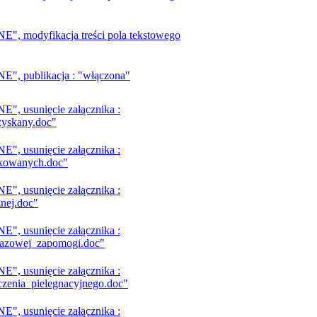
 modyfikacja treści pola tekstowego
, publikacja : "włączona"
 usunięcie załącznika :
yskany.doc"
 usunięcie załącznika :
kowanych.doc"
 usunięcie załącznika :
nej.doc"
 usunięcie załącznika :
razowej_zapomogi.doc"
 usunięcie załącznika :
zenia_pielegnacyjnego.doc"
 usunięcie załącznika :