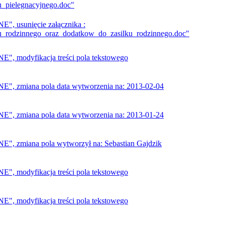
u_pielegnacyjnego.doc"
 usunięcie załącznika :
u_rodzinnego_oraz_dodatkow_do_zasilku_rodzinnego.doc"
 modyfikacja treści pola tekstowego
 zmiana pola data wytworzenia na: 2013-02-04
 zmiana pola data wytworzenia na: 2013-01-24
 zmiana pola wytworzył na: Sebastian Gajdzik
 modyfikacja treści pola tekstowego
 modyfikacja treści pola tekstowego