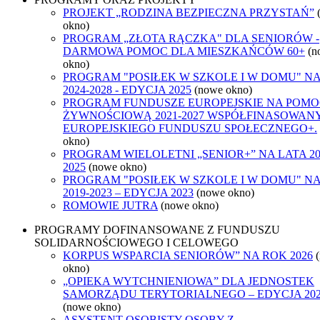
PROJEKT „RODZINA BEZPIECZNA PRZYSTAŃ”
okno)
PROGRAM „ZŁOTA RĄCZKA" DLA SENIORÓW -
DARMOWA POMOC DLA MIESZKAŃCÓW 60+
(n
okno)
PROGRAM "POSIŁEK W SZKOLE I W DOMU" NA
2024-2028 - EDYCJA 2025
(nowe okno)
PROGRAM FUNDUSZE EUROPEJSKIE NA POMO
ŻYWNOŚCIOWĄ 2021-2027 WSPÓŁFINASOWANY
EUROPEJSKIEGO FUNDUSZU SPOŁECZNEGO+.
okno)
PROGRAM WIELOLETNI „SENIOR+” NA LATA 20
2025
(nowe okno)
PROGRAM "POSIŁEK W SZKOLE I W DOMU" NA
2019-2023 – EDYCJA 2023
(nowe okno)
ROMOWIE JUTRA
(nowe okno)
PROGRAMY DOFINANSOWANE Z FUNDUSZU
SOLIDARNOŚCIOWEGO I CELOWEGO
KORPUS WSPARCIA SENIORÓW” NA ROK 2026
okno)
„OPIEKA WYTCHNIENIOWA” DLA JEDNOSTEK
SAMORZĄDU TERYTORIALNEGO – EDYCJA 20
(nowe okno)
ASYSTENT OSOBISTY OSOBY Z