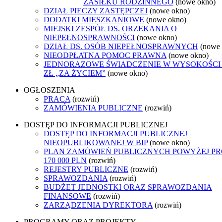
ZASIŁKU RODZINNEGO
(nowe okno)
DZIAŁ PIECZY ZASTĘPCZEJ
(nowe okno)
DODATKI MIESZKANIOWE
(nowe okno)
MIEJSKI ZESPÓŁ DS. ORZEKANIA O
NIEPEŁNOSPRAWNOŚCI
(nowe okno)
DZIAŁ DS. OSÓB NIEPEŁNOSPRAWNYCH
(nowe
NIEODPŁATNA POMOC PRAWNA
(nowe okno)
JEDNORAZOWE ŚWIADCZENIE W WYSOKOŚCI 
ZŁ „ZA ŻYCIEM”
(nowe okno)
OGŁOSZENIA
PRACA
(rozwiń)
ZAMÓWIENIA PUBLICZNE
(rozwiń)
DOSTĘP DO INFORMACJI PUBLICZNEJ
DOSTĘP DO INFORMACJI PUBLICZNEJ
NIEOPUBLIKOWANEJ W BIP
(nowe okno)
PLAN ZAMÓWIEŃ PUBLICZNYCH POWYŻEJ P
170 000 PLN
(rozwiń)
REJESTRY PUBLICZNE
(rozwiń)
SPRAWOZDANIA
(rozwiń)
BUDŻET JEDNOSTKI ORAZ SPRAWOZDANIA
FINANSOWE
(rozwiń)
ZARZĄDZENIA DYREKTORA
(rozwiń)
PROGRAMY ORAZ PROJEKTY