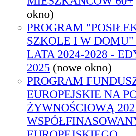
MIESZKAŃCÓW 60+
okno)
PROGRAM "POSIŁE
SZKOLE I W DOMU"
LATA 2024-2028 - E
2025
(nowe okno)
PROGRAM FUNDUS
EUROPEJSKIE NA 
ŻYWNOŚCIOWĄ 2021
WSPÓŁFINASOWAN
EUROPEJSKIEGO