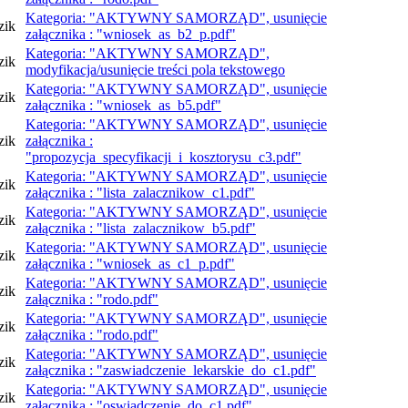
Kategoria: "AKTYWNY SAMORZĄD", usunięcie
zik
załącznika : "wniosek_as_b2_p.pdf"
Kategoria: "AKTYWNY SAMORZĄD",
zik
modyfikacja/usunięcie treści pola tekstowego
Kategoria: "AKTYWNY SAMORZĄD", usunięcie
zik
załącznika : "wniosek_as_b5.pdf"
Kategoria: "AKTYWNY SAMORZĄD", usunięcie
zik
załącznika :
"propozycja_specyfikacji_i_kosztorysu_c3.pdf"
Kategoria: "AKTYWNY SAMORZĄD", usunięcie
zik
załącznika : "lista_zalacznikow_c1.pdf"
Kategoria: "AKTYWNY SAMORZĄD", usunięcie
zik
załącznika : "lista_zalacznikow_b5.pdf"
Kategoria: "AKTYWNY SAMORZĄD", usunięcie
zik
załącznika : "wniosek_as_c1_p.pdf"
Kategoria: "AKTYWNY SAMORZĄD", usunięcie
zik
załącznika : "rodo.pdf"
Kategoria: "AKTYWNY SAMORZĄD", usunięcie
zik
załącznika : "rodo.pdf"
Kategoria: "AKTYWNY SAMORZĄD", usunięcie
zik
załącznika : "zaswiadczenie_lekarskie_do_c1.pdf"
Kategoria: "AKTYWNY SAMORZĄD", usunięcie
zik
załącznika : "oswiadczenie_do_c1.pdf"