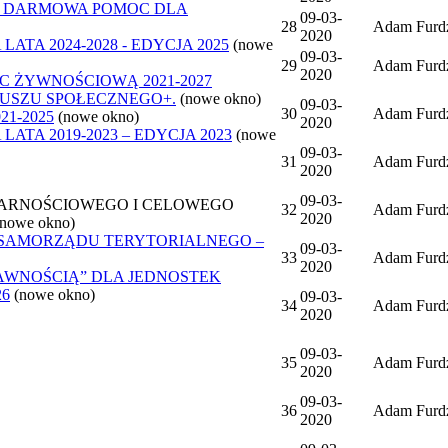
- DARMOWA POMOC DLA
09-03-
28
Adam Furd
2020
ATA 2024-2028 - EDYCJA 2025
(nowe
09-03-
29
Adam Furd
2020
 ŻYWNOŚCIOWĄ 2021-2027
USZU SPOŁECZNEGO+.
(nowe okno)
09-03-
30
Adam Furd
1-2025
(nowe okno)
2020
ATA 2019-2023 – EDYCJA 2023
(nowe
09-03-
31
Adam Furd
2020
09-03-
ARNOŚCIOWEGO I CELOWEGO
32
Adam Furd
2020
(nowe okno)
 SAMORZĄDU TERYTORIALNEGO –
09-03-
33
Adam Furd
2020
AWNOŚCIĄ” DLA JEDNOSTEK
26
(nowe okno)
09-03-
34
Adam Furd
2020
09-03-
35
Adam Furd
2020
09-03-
36
Adam Furd
2020