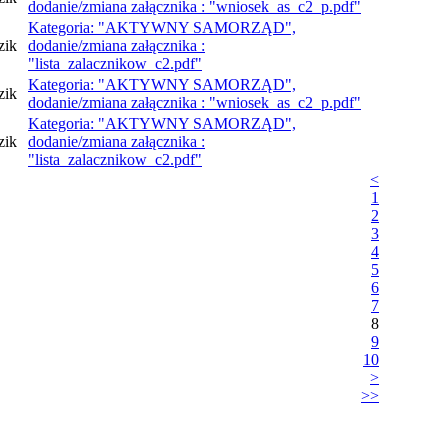
dodanie/zmiana załącznika : "wniosek_as_c2_p.pdf"
Kategoria: "AKTYWNY SAMORZĄD",
zik
dodanie/zmiana załącznika :
"lista_zalacznikow_c2.pdf"
Kategoria: "AKTYWNY SAMORZĄD",
zik
dodanie/zmiana załącznika : "wniosek_as_c2_p.pdf"
Kategoria: "AKTYWNY SAMORZĄD",
zik
dodanie/zmiana załącznika :
"lista_zalacznikow_c2.pdf"
<
1
2
3
4
5
6
7
8
9
10
>
>>