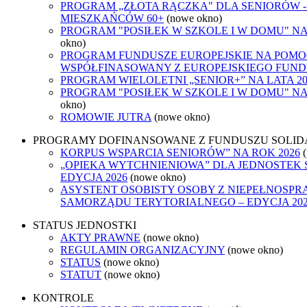
PROGRAM „ZŁOTA RĄCZKA" DLA SENIORÓW 
MIESZKAŃCÓW 60+
(nowe okno)
PROGRAM "POSIŁEK W SZKOLE I W DOMU" NA L
okno)
PROGRAM FUNDUSZE EUROPEJSKIE NA POMOC
WSPÓŁFINASOWANY Z EUROPEJSKIEGO FUND
PROGRAM WIELOLETNI „SENIOR+” NA LATA 202
PROGRAM "POSIŁEK W SZKOLE I W DOMU" NA L
okno)
ROMOWIE JUTRA
(nowe okno)
PROGRAMY DOFINANSOWANE Z FUNDUSZU SOLID
KORPUS WSPARCIA SENIORÓW” NA ROK 2026
„OPIEKA WYTCHNIENIOWA” DLA JEDNOSTEK
EDYCJA 2026
(nowe okno)
ASYSTENT OSOBISTY OSOBY Z NIEPEŁNOSPR
SAMORZĄDU TERYTORIALNEGO – EDYCJA 20
STATUS JEDNOSTKI
AKTY PRAWNE
(nowe okno)
REGULAMIN ORGANIZACYJNY
(nowe okno)
STATUS
(nowe okno)
STATUT
(nowe okno)
KONTROLE