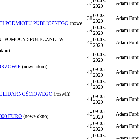
09-03-
37
Adam Furd
2020
09-03-
38
Adam Furd
2020
CI PODMIOTU PUBLICZNEGO
(nowe
09-03-
39
Adam Furd
2020
 POMOCY SPOŁECZNEJ W
09-03-
40
Adam Furd
2020
okno)
09-03-
41
Adam Furd
2020
ORZOWIE
(nowe okno)
09-03-
42
Adam Furd
2020
09-03-
43
Adam Furd
2020
SOLIDARNOŚCIOWEGO
(rozwiń)
09-03-
44
Adam Furd
2020
09-03-
45
Adam Furd
000 EURO
(nowe okno)
2020
09-03-
46
Adam Furd
2020
09-03-
47
Adam Furd