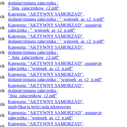
zik
dodanie/zmiana załącznika :
"_lista_zalacznikow_c2.pdf"
Kategoria: "AKTYWNY SAMORZĄD",
zik
dodanie/zmiana załącznika : "_wniosek_as_c2_p.pdf"
Kategoria: "AKTYWNY SAMORZĄD", usunięcie
zik
załącznika : "_wniosek_as_c2_p.pdf"
Kategoria: "AKTYWNY SAMORZĄD",
zik
dodanie/zmiana załącznika : "_wniosek_as_c2_p.pdf"
Kategoria: "AKTYWNY SAMORZĄD",
zik
dodanie/zmiana załącznika :
"_lista_zalacznikow_c2.pdf"
Kategoria: "AKTYWNY SAMORZĄD", usunięcie
zik
załącznika : "wniosek_as_c2_p.pdf"
Kategoria: "AKTYWNY SAMORZĄD",
zik
dodanie/zmiana załącznika : "wniosek_as_c2_p.pdf"
Kategoria: "AKTYWNY SAMORZĄD",
zik
dodanie/zmiana załącznika :
"lista_zalacznikow_c2.pdf"
Kategoria: "AKTYWNY SAMORZĄD",
zik
modyfikacja treści pola tekstowego
Kategoria: "AKTYWNY SAMORZĄD", usunięcie
zik
załącznika : "wniosek_as_c2_p.pdf"
Kategoria: "AKTYWNY SAMORZĄD",
zik