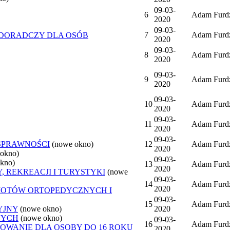
09-03-
6
Adam Furd
2020
09-03-
7
Adam Furd
-DORADCZY DLA OSÓB
2020
09-03-
8
Adam Furd
2020
09-03-
9
Adam Furd
2020
09-03-
10
Adam Furd
2020
09-03-
11
Adam Furd
2020
09-03-
OSPRAWNOŚCI
(nowe okno)
12
Adam Furd
2020
 okno)
09-03-
kno)
13
Adam Furd
2020
 REKREACJI I TURYSTYKI
(nowe
09-03-
14
Adam Furd
2020
IOTÓW ORTOPEDYCZNYCH I
09-03-
15
Adam Furd
YJNY
(nowe okno)
2020
NYCH
(nowe okno)
09-03-
16
Adam Furd
OWANIE DLA OSOBY DO 16 ROKU
2020