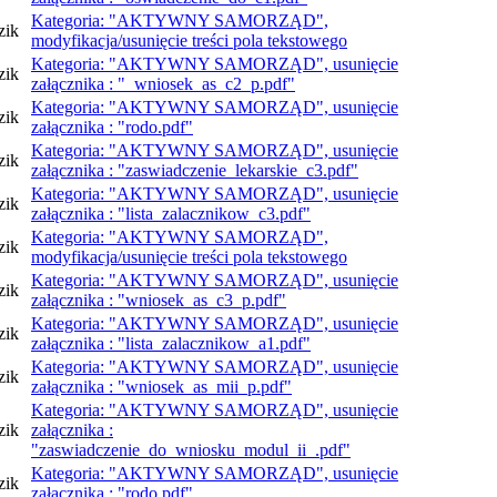
Kategoria: "AKTYWNY SAMORZĄD",
zik
modyfikacja/usunięcie treści pola tekstowego
Kategoria: "AKTYWNY SAMORZĄD", usunięcie
zik
załącznika : "_wniosek_as_c2_p.pdf"
Kategoria: "AKTYWNY SAMORZĄD", usunięcie
zik
załącznika : "rodo.pdf"
Kategoria: "AKTYWNY SAMORZĄD", usunięcie
zik
załącznika : "zaswiadczenie_lekarskie_c3.pdf"
Kategoria: "AKTYWNY SAMORZĄD", usunięcie
zik
załącznika : "lista_zalacznikow_c3.pdf"
Kategoria: "AKTYWNY SAMORZĄD",
zik
modyfikacja/usunięcie treści pola tekstowego
Kategoria: "AKTYWNY SAMORZĄD", usunięcie
zik
załącznika : "wniosek_as_c3_p.pdf"
Kategoria: "AKTYWNY SAMORZĄD", usunięcie
zik
załącznika : "lista_zalacznikow_a1.pdf"
Kategoria: "AKTYWNY SAMORZĄD", usunięcie
zik
załącznika : "wniosek_as_mii_p.pdf"
Kategoria: "AKTYWNY SAMORZĄD", usunięcie
zik
załącznika :
"zaswiadczenie_do_wniosku_modul_ii_.pdf"
Kategoria: "AKTYWNY SAMORZĄD", usunięcie
zik
załącznika : "rodo.pdf"