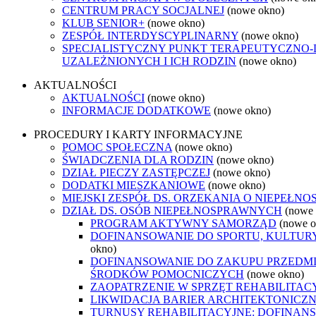
CENTRUM PRACY SOCJALNEJ
(nowe okno)
KLUB SENIOR+
(nowe okno)
ZESPÓŁ INTERDYSCYPLINARNY
(nowe okno)
SPECJALISTYCZNY PUNKT TERAPEUTYCZNO
UZALEŻNIONYCH I ICH RODZIN
(nowe okno)
AKTUALNOŚCI
AKTUALNOŚCI
(nowe okno)
INFORMACJE DODATKOWE
(nowe okno)
PROCEDURY I KARTY INFORMACYJNE
POMOC SPOŁECZNA
(nowe okno)
ŚWIADCZENIA DLA RODZIN
(nowe okno)
DZIAŁ PIECZY ZASTĘPCZEJ
(nowe okno)
DODATKI MIESZKANIOWE
(nowe okno)
MIEJSKI ZESPÓŁ DS. ORZEKANIA O NIEPEŁN
DZIAŁ DS. OSÓB NIEPEŁNOSPRAWNYCH
(nowe
PROGRAM AKTYWNY SAMORZĄD
(nowe o
DOFINANSOWANIE DO SPORTU, KULTURY,
okno)
DOFINANSOWANIE DO ZAKUPU PRZEDM
ŚRODKÓW POMOCNICZYCH
(nowe okno)
ZAOPATRZENIE W SPRZĘT REHABILITAC
LIKWIDACJA BARIER ARCHITEKTONICZ
TURNUSY REHABILITACYJNE: DOFINANS