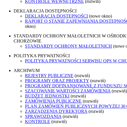
KONTROLE WEWNĘTRZNE
(rozwiń)
DEKLARACJA DOSTĘPNOŚCI
DEKLARACJA DOSTĘPNOŚCI
(nowe okno)
RAPORT O STANIE ZAPEWNIANIA DOSTĘPNOŚ
okno)
STANDARDY OCHRONY MAŁOLETNICH W OŚRODKU
CHORZOWIE
STANDARDY OCHRONY MAŁOLETNICH
(nowe 
POLITYKA PRYWATNOŚCI
POLITYKA PRYWATNOŚCI SERWISU OPS W CH
ARCHIWUM
REJESTRY PUBLICZNE
(rozwiń)
PROGRAMY ORAZ PROJEKTY
(rozwiń)
PROGRAMY DOFINANSOWANE Z FUNDUSZU 
SZACOWANIE WARTOŚCI ZAMÓWIENIA
(rozwiń)
BUDŻET JEDNOSTKI
(rozwiń)
ZAMÓWIENIA PUBLICZNE
(rozwiń)
PLAN ZAMÓWIEŃ PUBLICZNYCH POWYŻEJ 30 
ZARZĄDZENIA DYREKTORA
(rozwiń)
SPRAWOZDANIA
(rozwiń)
KONTROLE
(rozwiń)