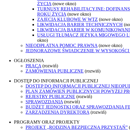
ŻYCIA
(nowe okno)
TURNUSY REHABILITACYJNE: DOFINANS
ROKU ŻYCIA
(nowe okno)
ZAJĘCIA KLUBOWE W WTZ
(nowe okno)
LIKWIDACJA BARIER TECHNICZNYCH
(n
LIKWIDACJA BARIER W KOMUNIKOWANI
USŁUGI TŁUMACZ JĘZYKA MIGOWEGO 
okno)
NIEODPŁATNA POMOC PRAWNA
(nowe okno)
JEDNORAZOWE ŚWIADCZENIE W WYSOKOŚCI 4
OGŁOSZENIA
PRACA
(rozwiń)
ZAMÓWIENIA PUBLICZNE
(rozwiń)
DOSTĘP DO INFORMACJI PUBLICZNEJ
DOSTĘP DO INFORMACJI PUBLICZNEJ NIEOPU
PLAN ZAMÓWIEŃ PUBLICZNYCH POWYŻEJ PRO
REJESTRY PUBLICZNE
(rozwiń)
SPRAWOZDANIA
(rozwiń)
BUDŻET JEDNOSTKI ORAZ SPRAWOZDANIA F
ZARZĄDZENIA DYREKTORA
(rozwiń)
PROGRAMY ORAZ PROJEKTY
PROJEKT „RODZINA BEZPIECZNA PRZYSTAŃ”