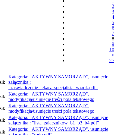
1
2
3
4
5
6
7
8
9
10
>
>>
Kategoria: "AKTYWNY SAMORZĄD", usunięcie
zik
załącznika :
"zaswiadczenie_lekarz_specjalista_wzrok.pdf"
Kategoria: "AKTYWNY SAMORZĄD",
zik
modyfikacja/usunięcie treści pola tekstowego
Kategoria: "AKTYWNY SAMORZĄD",
zik
modyfikacja/usunięcie treści pola tekstowego
Kategoria: "AKTYWNY SAMORZĄD", usunięcie
zik
załącznika : "lista_zalacznikow_b1_b3_b4.pdf"
Kategoria: "AKTYWNY SAMORZĄD", usunięcie
zik
załącznika : "rodo.pdf"