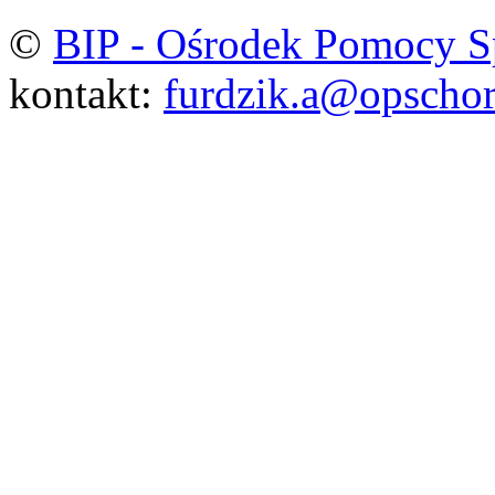
©
BIP - Ośrodek Pomocy S
kontakt:
furdzik.a@opschor