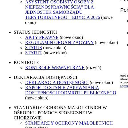
ASYSTENT OSOBISTY OSOBY Z
NIEPEŁNOSPRAWNOŚCIĄ” DLA
Pon
JEDNOSTEK SAMORZĄDU
TERYTORIALNEGO – EDYCJA 2026
(nowe
okno)
STATUS JEDNOSTKI
AKTY PRAWNE
(nowe okno)
REGULAMIN ORGANIZACYJNY
(nowe okno)
STATUS
(nowe okno)
STATUT
(nowe okno)
KONTROLE
KONTROLE WEWNĘTRZNE
(rozwiń)
osoba
DEKLARACJA DOSTĘPNOŚCI
utwor
DEKLARACJA DOSTĘPNOŚCI
(nowe okno)
wpro
rejes
RAPORT O STANIE ZAPEWNIANIA
DOSTĘPNOŚCI PODMIOTU PUBLICZNEGO
(nowe okno)
STANDARDY OCHRONY MAŁOLETNICH W
OŚRODKU POMOCY SPOŁECZNEJ W
CHORZOWIE
STANDARDY OCHRONY MAŁOLETNICH