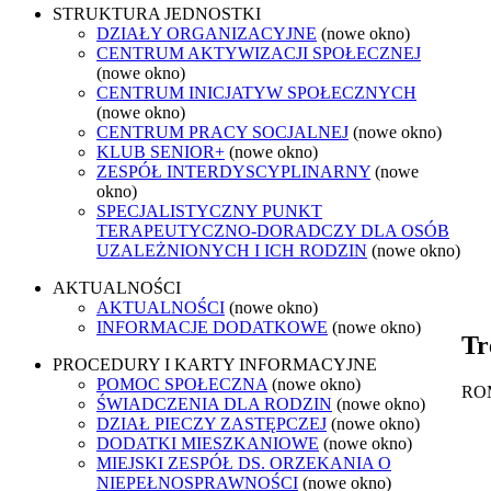
STRUKTURA JEDNOSTKI
DZIAŁY ORGANIZACYJNE
(nowe okno)
CENTRUM AKTYWIZACJI SPOŁECZNEJ
(nowe okno)
CENTRUM INICJATYW SPOŁECZNYCH
(nowe okno)
CENTRUM PRACY SOCJALNEJ
(nowe okno)
KLUB SENIOR+
(nowe okno)
ZESPÓŁ INTERDYSCYPLINARNY
(nowe
okno)
SPECJALISTYCZNY PUNKT
TERAPEUTYCZNO-DORADCZY DLA OSÓB
UZALEŻNIONYCH I ICH RODZIN
(nowe okno)
AKTUALNOŚCI
AKTUALNOŚCI
(nowe okno)
INFORMACJE DODATKOWE
(nowe okno)
Tr
PROCEDURY I KARTY INFORMACYJNE
POMOC SPOŁECZNA
(nowe okno)
RO
ŚWIADCZENIA DLA RODZIN
(nowe okno)
DZIAŁ PIECZY ZASTĘPCZEJ
(nowe okno)
DODATKI MIESZKANIOWE
(nowe okno)
MIEJSKI ZESPÓŁ DS. ORZEKANIA O
NIEPEŁNOSPRAWNOŚCI
(nowe okno)