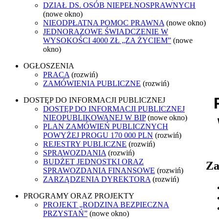
DZIAŁ DS. OSÓB NIEPEŁNOSPRAWNYCH
(nowe okno)
NIEODPŁATNA POMOC PRAWNA
(nowe okno)
JEDNORAZOWE ŚWIADCZENIE W
WYSOKOŚCI 4000 ZŁ „ZA ŻYCIEM”
(nowe
okno)
OGŁOSZENIA
PRACA
(rozwiń)
ZAMÓWIENIA PUBLICZNE
(rozwiń)
DOSTĘP DO INFORMACJI PUBLICZNEJ
DOSTĘP DO INFORMACJI PUBLICZNEJ
NIEOPUBLIKOWANEJ W BIP
(nowe okno)
PLAN ZAMÓWIEŃ PUBLICZNYCH
POWYŻEJ PROGU 170 000 PLN
(rozwiń)
REJESTRY PUBLICZNE
(rozwiń)
SPRAWOZDANIA
(rozwiń)
BUDŻET JEDNOSTKI ORAZ
Za
SPRAWOZDANIA FINANSOWE
(rozwiń)
ZARZĄDZENIA DYREKTORA
(rozwiń)
PROGRAMY ORAZ PROJEKTY
PROJEKT „RODZINA BEZPIECZNA
PRZYSTAŃ”
(nowe okno)