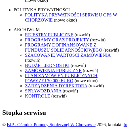
(nowe okno)
POLITYKA PRYWATNOŚCI
POLITYKA PRYWATNOŚCI SERWISU OPS W
CHORZOWIE
(nowe okno)
ARCHIWUM
REJESTRY PUBLICZNE
(rozwiń)
PROGRAMY ORAZ PROJEKTY
(rozwiń)
PROGRAMY DOFINANSOWANE Z
FUNDUSZU SOLIDARNOŚCIOWEGO
(rozwiń)
SZACOWANIE WARTOŚCI ZAMÓWIENIA
(rozwiń)
BUDŻET JEDNOSTKI
(rozwiń)
ZAMÓWIENIA PUBLICZNE
(rozwiń)
PLAN ZAMÓWIEŃ PUBLICZNYCH
POWYŻEJ 30 000 EURO
(nowe okno)
ZARZĄDZENIA DYREKTORA
(rozwiń)
SPRAWOZDANIA
(rozwiń)
KONTROLE
(rozwiń)
Stopka serwisu
©
BIP - Ośrodek Pomocy Społecznej W Chorzowie
2026, kontakt:
f