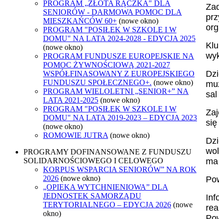
PROGRAM „ZŁOTA RĄCZKA" DLA
Zad
SENIORÓW - DARMOWA POMOC DLA
prz
MIESZKAŃCÓW 60+
(nowe okno)
org
PROGRAM "POSIŁEK W SZKOLE I W
DOMU" NA LATA 2024-2028 - EDYCJA 2025
Klu
(nowe okno)
wyk
PROGRAM FUNDUSZE EUROPEJSKIE NA
POMOC ŻYWNOŚCIOWĄ 2021-2027
Dzi
WSPÓŁFINASOWANY Z EUROPEJSKIEGO
FUNDUSZU SPOŁECZNEGO+.
(nowe okno)
muz
PROGRAM WIELOLETNI „SENIOR+” NA
sal
LATA 2021-2025
(nowe okno)
PROGRAM "POSIŁEK W SZKOLE I W
Zaj
DOMU" NA LATA 2019-2023 – EDYCJA 2023
się
(nowe okno)
ROMOWIE JUTRA
(nowe okno)
Dzi
wol
PROGRAMY DOFINANSOWANE Z FUNDUSZU
ma 
SOLIDARNOŚCIOWEGO I CELOWEGO
KORPUS WSPARCIA SENIORÓW” NA ROK
2026
(nowe okno)
Pow
„OPIEKA WYTCHNIENIOWA” DLA
JEDNOSTEK SAMORZĄDU
Inf
TERYTORIALNEGO – EDYCJA 2026
(nowe
rea
okno)
Pow