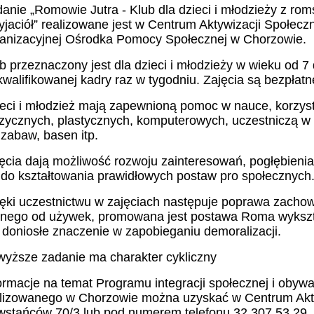
anie „Romowie Jutra - Klub dla dzieci i młodzieży z roms
yjaciół” realizowane jest w Centrum Aktywizacji Społecz
anizacyjnej Ośrodka Pomocy Społecznej w Chorzowie.
b przeznaczony jest dla dzieci i młodzieży w wieku od 7
walifikowanej kadry raz w tygodniu. Zajęcia są bezpłatn
eci i młodzież mają zapewnioną pomoc w nauce, korzysta
ycznych, plastycznych, komputerowych, uczestniczą w 
 zabaw, basen itp.
ęcia dają możliwość rozwoju zainteresowań, pogłębienia
 do kształtowania prawidłowych postaw pro społecznych
ęki uczestnictwu w zajęciach następuje poprawa zachow
nego od używek, promowana jest postawa Roma wykszt
doniosłe znaczenie w zapobieganiu demoralizacji.
yższe zadanie ma charakter cykliczny
ormacje na temat Programu integracji społecznej i obyw
lizowanego w Chorzowie można uzyskać w Centrum Aktyw
stańców 70/3 lub pod numerem telefonu 32 307 53 29