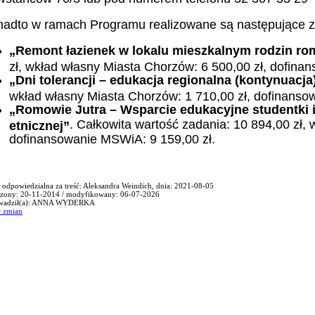
adto w ramach Programu realizowane są następujące z
„Remont łazienek w lokalu mieszkalnym rodzin ro
zł, wkład własny Miasta Chorzów: 6 500,00 zł, dofina
„Dni tolerancji – edukacja regionalna (kontynuacja
wkład własny Miasta Chorzów: 1 710,00 zł, dofinanso
„Romowie Jutra – Wsparcie edukacyjne studentki i
. Całkowita wartość zadania: 10 894,00 zł,
etnicznej”
dofinansowanie MSWiA: 9 159,00 zł.
 odpowiedzialna za treść: Aleksandra Weindich, dnia: 2021-08-05
zony: 20-11-2014 / modyfikowany: 06-07-2026
wadził(a): ANNA WYDERKA
tr zmian