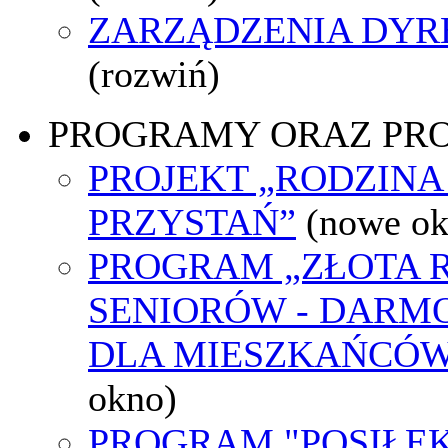
ZARZĄDZENIA DYR
(rozwiń)
PROGRAMY ORAZ PR
PROJEKT „RODZINA
PRZYSTAŃ”
(nowe ok
PROGRAM „ZŁOTA 
SENIORÓW - DARM
DLA MIESZKAŃCÓW
okno)
PROGRAM "POSIŁEK