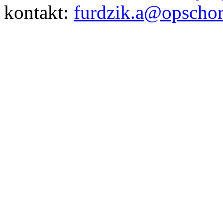
kontakt:
furdzik.a@opschor