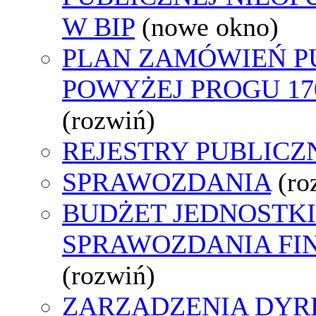
W BIP
(nowe okno)
PLAN ZAMÓWIEŃ P
POWYŻEJ PROGU 170
(rozwiń)
REJESTRY PUBLICZ
SPRAWOZDANIA
(ro
BUDŻET JEDNOSTKI
SPRAWOZDANIA F
(rozwiń)
ZARZĄDZENIA DYR