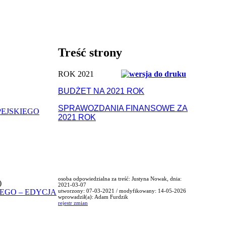
Treść strony
ROK 2021
BUDŻET NA 2021 ROK
SPRAWOZDANIA FINANSOWE ZA
PEJSKIEGO
2021 ROK
osoba odpowiedzialna za treść: Justyna Nowak, dnia:
)
2021-03-07
EGO – EDYCJA
utworzony: 07-03-2021 / modyfikowany: 14-05-2026
wprowadził(a): Adam Furdzik
rejestr zmian