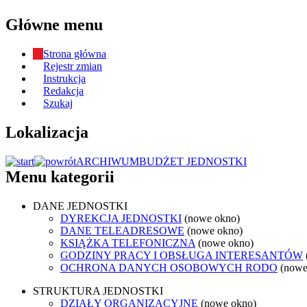
Główne menu
Strona główna
Rejestr zmian
Instrukcja
Redakcja
Szukaj
Lokalizacja
ARCHIWUM
BUDŻET JEDNOSTKI
Menu kategorii
DANE JEDNOSTKI
DYREKCJA JEDNOSTKI
(nowe okno)
DANE TELEADRESOWE
(nowe okno)
KSIĄŻKA TELEFONICZNA
(nowe okno)
GODZINY PRACY I OBSŁUGA INTERESANTÓW
OCHRONA DANYCH OSOBOWYCH RODO
(nowe
STRUKTURA JEDNOSTKI
DZIAŁY ORGANIZACYJNE
(nowe okno)