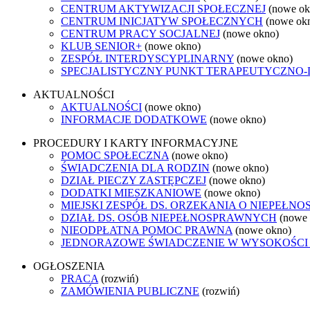
CENTRUM AKTYWIZACJI SPOŁECZNEJ
(nowe ok
CENTRUM INICJATYW SPOŁECZNYCH
(nowe ok
CENTRUM PRACY SOCJALNEJ
(nowe okno)
KLUB SENIOR+
(nowe okno)
ZESPÓŁ INTERDYSCYPLINARNY
(nowe okno)
SPECJALISTYCZNY PUNKT TERAPEUTYCZNO-
AKTUALNOŚCI
AKTUALNOŚCI
(nowe okno)
INFORMACJE DODATKOWE
(nowe okno)
PROCEDURY I KARTY INFORMACYJNE
POMOC SPOŁECZNA
(nowe okno)
ŚWIADCZENIA DLA RODZIN
(nowe okno)
DZIAŁ PIECZY ZASTĘPCZEJ
(nowe okno)
DODATKI MIESZKANIOWE
(nowe okno)
MIEJSKI ZESPÓŁ DS. ORZEKANIA O NIEPEŁN
DZIAŁ DS. OSÓB NIEPEŁNOSPRAWNYCH
(nowe
NIEODPŁATNA POMOC PRAWNA
(nowe okno)
JEDNORAZOWE ŚWIADCZENIE W WYSOKOŚCI 4
OGŁOSZENIA
PRACA
(rozwiń)
ZAMÓWIENIA PUBLICZNE
(rozwiń)