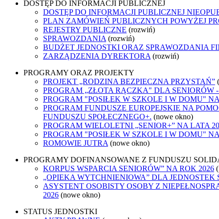
DOSTĘP DO INFORMACJI PUBLICZNEJ
DOSTĘP DO INFORMACJI PUBLICZNEJ NIEOPU
PLAN ZAMÓWIEŃ PUBLICZNYCH POWYŻEJ PRO
REJESTRY PUBLICZNE
(rozwiń)
SPRAWOZDANIA
(rozwiń)
BUDŻET JEDNOSTKI ORAZ SPRAWOZDANIA F
ZARZĄDZENIA DYREKTORA
(rozwiń)
PROGRAMY ORAZ PROJEKTY
PROJEKT „RODZINA BEZPIECZNA PRZYSTAŃ”
PROGRAM „ZŁOTA RĄCZKA" DLA SENIORÓW 
PROGRAM "POSIŁEK W SZKOLE I W DOMU" NA L
PROGRAM FUNDUSZE EUROPEJSKIE NA POMO
FUNDUSZU SPOŁECZNEGO+.
(nowe okno)
PROGRAM WIELOLETNI „SENIOR+” NA LATA 202
PROGRAM "POSIŁEK W SZKOLE I W DOMU" NA L
ROMOWIE JUTRA
(nowe okno)
PROGRAMY DOFINANSOWANE Z FUNDUSZU SOLID
KORPUS WSPARCIA SENIORÓW” NA ROK 2026
„OPIEKA WYTCHNIENIOWA” DLA JEDNOSTEK 
ASYSTENT OSOBISTY OSOBY Z NIEPEŁNOSP
2026
(nowe okno)
STATUS JEDNOSTKI