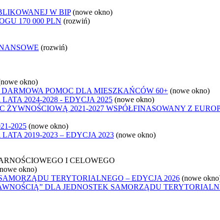
BLIKOWANEJ W BIP
(nowe okno)
GU 170 000 PLN
(rozwiń)
INANSOWE
(rozwiń)
(nowe okno)
- DARMOWA POMOC DLA MIESZKAŃCÓW 60+
(nowe okno)
ATA 2024-2028 - EDYCJA 2025
(nowe okno)
C ŻYWNOŚCIOWĄ 2021-2027 WSPÓŁFINASOWANY Z EURO
1-2025
(nowe okno)
ATA 2019-2023 – EDYCJA 2023
(nowe okno)
ARNOŚCIOWEGO I CELOWEGO
(nowe okno)
SAMORZĄDU TERYTORIALNEGO – EDYCJA 2026
(nowe okno
RAWNOŚCIĄ” DLA JEDNOSTEK SAMORZĄDU TERYTORIALN