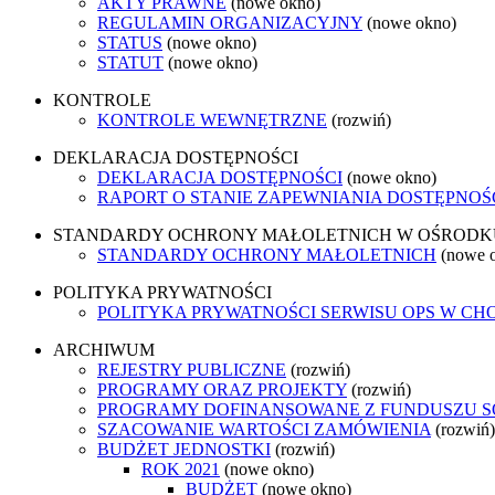
AKTY PRAWNE
(nowe okno)
REGULAMIN ORGANIZACYJNY
(nowe okno)
STATUS
(nowe okno)
STATUT
(nowe okno)
KONTROLE
KONTROLE WEWNĘTRZNE
(rozwiń)
DEKLARACJA DOSTĘPNOŚCI
DEKLARACJA DOSTĘPNOŚCI
(nowe okno)
RAPORT O STANIE ZAPEWNIANIA DOSTĘPNOŚ
STANDARDY OCHRONY MAŁOLETNICH W OŚRODKU
STANDARDY OCHRONY MAŁOLETNICH
(nowe 
POLITYKA PRYWATNOŚCI
POLITYKA PRYWATNOŚCI SERWISU OPS W CH
ARCHIWUM
REJESTRY PUBLICZNE
(rozwiń)
PROGRAMY ORAZ PROJEKTY
(rozwiń)
PROGRAMY DOFINANSOWANE Z FUNDUSZU 
SZACOWANIE WARTOŚCI ZAMÓWIENIA
(rozwiń)
BUDŻET JEDNOSTKI
(rozwiń)
ROK 2021
(nowe okno)
BUDŻET
(nowe okno)