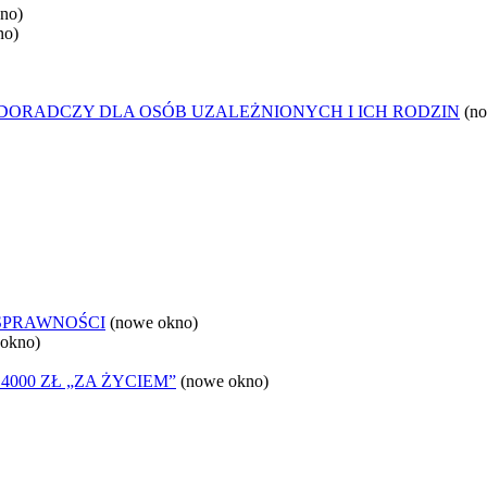
no)
no)
DORADCZY DLA OSÓB UZALEŻNIONYCH I ICH RODZIN
(n
OSPRAWNOŚCI
(nowe okno)
 okno)
000 ZŁ „ZA ŻYCIEM”
(nowe okno)