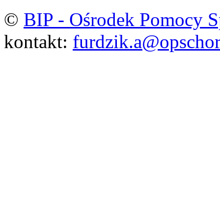
©
BIP - Ośrodek Pomocy S
kontakt:
furdzik.a@opschor