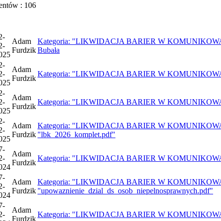
entów : 106
2-
Adam
Kategoria: "LIKWIDACJA BARIER W KOMUNIKOWANIU SI
2-
Furdzik
Bubała
025
2-
Adam
2-
Kategoria: "LIKWIDACJA BARIER W KOMUNIKOWANIU S
Furdzik
025
2-
Adam
2-
Kategoria: "LIKWIDACJA BARIER W KOMUNIKOWANIU S
Furdzik
025
2-
Adam
Kategoria: "LIKWIDACJA BARIER W KOMUNIKOWANIU 
2-
Furdzik
"lbk_2026_komplet.pdf"
025
7-
Adam
2-
Kategoria: "LIKWIDACJA BARIER W KOMUNIKOWANIU S
Furdzik
024
7-
Adam
Kategoria: "LIKWIDACJA BARIER W KOMUNIKOWANIU 
2-
Furdzik
"upowaznienie_dzial_ds_osob_niepelnosprawnych.pdf"
024
7-
Adam
2-
Kategoria: "LIKWIDACJA BARIER W KOMUNIKOWANIU S
Furdzik