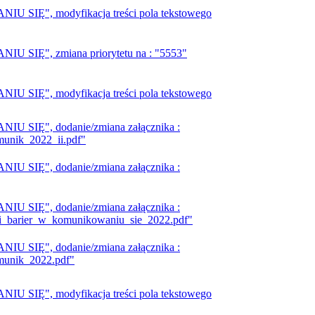
IĘ", modyfikacja treści pola tekstowego
IĘ", zmiana priorytetu na : "5553"
IĘ", modyfikacja treści pola tekstowego
SIĘ", dodanie/zmiana załącznika :
munik_2022_ii.pdf"
SIĘ", dodanie/zmiana załącznika :
SIĘ", dodanie/zmiana załącznika :
ji_barier_w_komunikowaniu_sie_2022.pdf"
SIĘ", dodanie/zmiana załącznika :
munik_2022.pdf"
IĘ", modyfikacja treści pola tekstowego