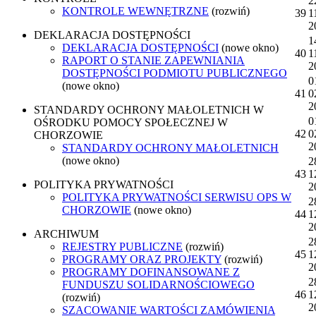
2
KONTROLE WEWNĘTRZNE
(rozwiń)
39
1
2
DEKLARACJA DOSTĘPNOŚCI
1
DEKLARACJA DOSTĘPNOŚCI
(nowe okno)
40
1
RAPORT O STANIE ZAPEWNIANIA
2
DOSTĘPNOŚCI PODMIOTU PUBLICZNEGO
0
(nowe okno)
41
0
2
STANDARDY OCHRONY MAŁOLETNICH W
0
OŚRODKU POMOCY SPOŁECZNEJ W
42
0
CHORZOWIE
2
STANDARDY OCHRONY MAŁOLETNICH
(nowe okno)
2
43
1
POLITYKA PRYWATNOŚCI
2
POLITYKA PRYWATNOŚCI SERWISU OPS W
2
CHORZOWIE
(nowe okno)
44
1
2
ARCHIWUM
2
REJESTRY PUBLICZNE
(rozwiń)
45
1
PROGRAMY ORAZ PROJEKTY
(rozwiń)
2
PROGRAMY DOFINANSOWANE Z
2
FUNDUSZU SOLIDARNOŚCIOWEGO
46
1
(rozwiń)
2
SZACOWANIE WARTOŚCI ZAMÓWIENIA