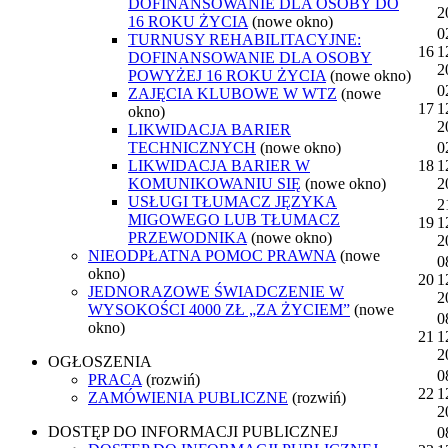
DOFINANSOWANIE DLA OSOBY DO
2
16 ROKU ŻYCIA
(nowe okno)
0
TURNUSY REHABILITACYJNE:
16
1
DOFINANSOWANIE DLA OSOBY
2
POWYŻEJ 16 ROKU ŻYCIA
(nowe okno)
0
ZAJĘCIA KLUBOWE W WTZ
(nowe
17
1
okno)
2
LIKWIDACJA BARIER
TECHNICZNYCH
(nowe okno)
0
LIKWIDACJA BARIER W
18
1
KOMUNIKOWANIU SIĘ
(nowe okno)
2
USŁUGI TŁUMACZ JĘZYKA
2
MIGOWEGO LUB TŁUMACZ
19
1
PRZEWODNIKA
(nowe okno)
2
NIEODPŁATNA POMOC PRAWNA
(nowe
0
okno)
20
1
JEDNORAZOWE ŚWIADCZENIE W
2
WYSOKOŚCI 4000 ZŁ „ZA ŻYCIEM”
(nowe
0
okno)
21
1
2
OGŁOSZENIA
0
PRACA
(rozwiń)
22
1
ZAMÓWIENIA PUBLICZNE
(rozwiń)
2
DOSTĘP DO INFORMACJI PUBLICZNEJ
0