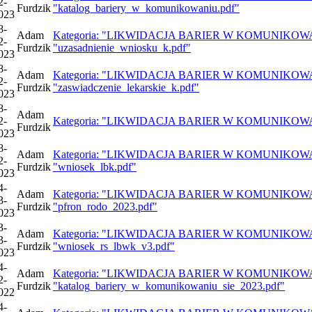
2-
Furdzik
"katalog_bariery_w_komunikowaniu.pdf"
023
8-
Adam
Kategoria: "LIKWIDACJA BARIER W KOMUNIKOWANIU 
2-
Furdzik
"uzasadnienie_wniosku_k.pdf"
023
8-
Adam
Kategoria: "LIKWIDACJA BARIER W KOMUNIKOWANIU 
2-
Furdzik
"zaswiadczenie_lekarskie_k.pdf"
023
8-
Adam
2-
Kategoria: "LIKWIDACJA BARIER W KOMUNIKOWANIU S
Furdzik
023
8-
Adam
Kategoria: "LIKWIDACJA BARIER W KOMUNIKOWANIU 
2-
Furdzik
"wniosek_lbk.pdf"
023
4-
Adam
Kategoria: "LIKWIDACJA BARIER W KOMUNIKOWANIU 
3-
Furdzik
"pfron_rodo_2023.pdf"
023
3-
Adam
Kategoria: "LIKWIDACJA BARIER W KOMUNIKOWANIU 
3-
Furdzik
"wniosek_rs_lbwk_v3.pdf"
023
4-
Adam
Kategoria: "LIKWIDACJA BARIER W KOMUNIKOWANIU 
2-
Furdzik
"katalog_bariery_w_komunikowaniu_sie_2023.pdf"
022
4-