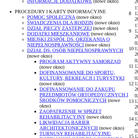
INFORMACJE DODATKOWE
(nowe okno)
2
1
PROCEDURY I KARTY INFORMACYJNE
8
1
POMOC SPOŁECZNA
(nowe okno)
2
ŚWIADCZENIA DLA RODZIN
(nowe okno)
1
DZIAŁ PIECZY ZASTĘPCZEJ
(nowe okno)
9
1
DODATKI MIESZKANIOWE
(nowe okno)
2
MIEJSKI ZESPÓŁ DS. ORZEKANIA O
0
NIEPEŁNOSPRAWNOŚCI
(nowe okno)
10
1
DZIAŁ DS. OSÓB NIEPEŁNOSPRAWNYCH
2
(nowe okno)
0
PROGRAM AKTYWNY SAMORZĄD
11
1
(nowe okno)
2
DOFINANSOWANIE DO SPORTU,
KULTURY, REKREACJI I TURYSTYKI
0
(nowe okno)
12
1
DOFINANSOWANIE DO ZAKUPU
2
PRZEDMIOTÓW ORTOPEDYCZNYCH I
0
ŚRODKÓW POMOCNICZYCH
(nowe
13
1
okno)
2
ZAOPATRZENIE W SPRZĘT
0
REHABILITACYJNY
(nowe okno)
14
1
LIKWIDACJA BARIER
2
ARCHITEKTONICZNYCH
(nowe okno)
0
TURNUSY REHABILITACYJNE:
15
1