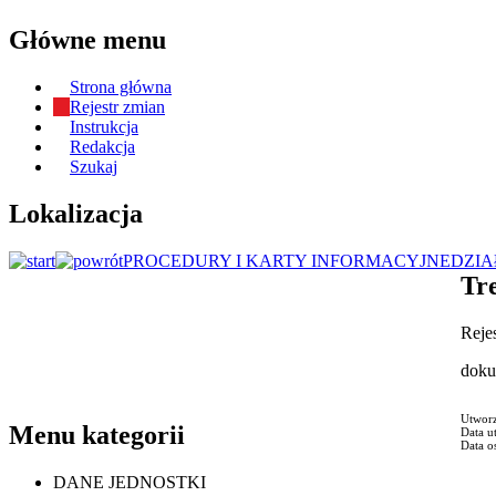
Główne menu
Strona główna
Rejestr zmian
Instrukcja
Redakcja
Szukaj
Lokalizacja
PROCEDURY I KARTY INFORMACYJNE
DZIA
Tre
Reje
dok
Utwor
Menu kategorii
Data u
Data o
DANE JEDNOSTKI