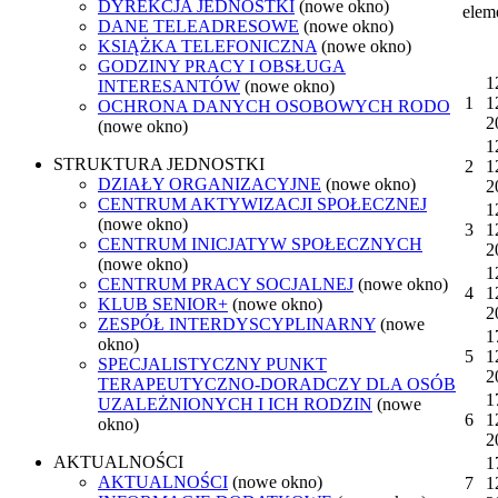
DYREKCJA JEDNOSTKI
(nowe okno)
elem
DANE TELEADRESOWE
(nowe okno)
KSIĄŻKA TELEFONICZNA
(nowe okno)
GODZINY PRACY I OBSŁUGA
1
INTERESANTÓW
(nowe okno)
1
1
OCHRONA DANYCH OSOBOWYCH RODO
2
(nowe okno)
1
STRUKTURA JEDNOSTKI
2
1
DZIAŁY ORGANIZACYJNE
(nowe okno)
2
CENTRUM AKTYWIZACJI SPOŁECZNEJ
1
(nowe okno)
3
1
CENTRUM INICJATYW SPOŁECZNYCH
2
(nowe okno)
1
CENTRUM PRACY SOCJALNEJ
(nowe okno)
4
1
KLUB SENIOR+
(nowe okno)
2
ZESPÓŁ INTERDYSCYPLINARNY
(nowe
1
okno)
5
1
SPECJALISTYCZNY PUNKT
2
TERAPEUTYCZNO-DORADCZY DLA OSÓB
1
UZALEŻNIONYCH I ICH RODZIN
(nowe
6
1
okno)
2
AKTUALNOŚCI
1
AKTUALNOŚCI
(nowe okno)
7
1