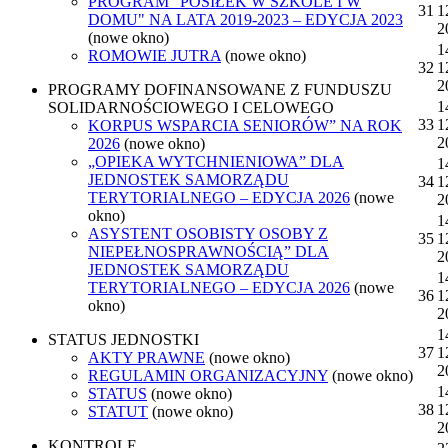
PROGRAM "POSIŁEK W SZKOLE I W
31
1
DOMU" NA LATA 2019-2023 – EDYCJA 2023
2
(nowe okno)
1
ROMOWIE JUTRA
(nowe okno)
32
1
2
PROGRAMY DOFINANSOWANE Z FUNDUSZU
1
SOLIDARNOŚCIOWEGO I CELOWEGO
33
1
KORPUS WSPARCIA SENIORÓW” NA ROK
2
2026
(nowe okno)
„OPIEKA WYTCHNIENIOWA” DLA
1
JEDNOSTEK SAMORZĄDU
34
1
TERYTORIALNEGO – EDYCJA 2026
(nowe
2
okno)
1
ASYSTENT OSOBISTY OSOBY Z
35
1
NIEPEŁNOSPRAWNOŚCIĄ” DLA
2
JEDNOSTEK SAMORZĄDU
1
TERYTORIALNEGO – EDYCJA 2026
(nowe
36
1
okno)
2
1
STATUS JEDNOSTKI
37
1
AKTY PRAWNE
(nowe okno)
2
REGULAMIN ORGANIZACYJNY
(nowe okno)
1
STATUS
(nowe okno)
38
1
STATUT
(nowe okno)
2
KONTROLE