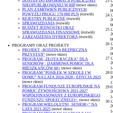
DOSTĘP DO INFORMACJI PUBLICZNEJ
23
1
NIEOPUBLIKOWANEJ W BIP
(nowe okno)
2
PLAN ZAMÓWIEŃ PUBLICZNYCH
0
POWYŻEJ PROGU 170 000 PLN
(rozwiń)
24
1
REJESTRY PUBLICZNE
(rozwiń)
2
SPRAWOZDANIA
(rozwiń)
0
BUDŻET JEDNOSTKI ORAZ
25
1
SPRAWOZDANIA FINANSOWE
(rozwiń)
2
ZARZĄDZENIA DYREKTORA
(rozwiń)
0
26
1
PROGRAMY ORAZ PROJEKTY
2
PROJEKT „RODZINA BEZPIECZNA
0
PRZYSTAŃ”
(nowe okno)
27
1
PROGRAM „ZŁOTA RĄCZKA" DLA
2
SENIORÓW - DARMOWA POMOC DLA
MIESZKAŃCÓW 60+
(nowe okno)
1
PROGRAM "POSIŁEK W SZKOLE I W
28
0
DOMU" NA LATA 2024-2028 - EDYCJA 2025
2
(nowe okno)
1
PROGRAM FUNDUSZE EUROPEJSKIE NA
29
0
POMOC ŻYWNOŚCIOWĄ 2021-2027
2
WSPÓŁFINASOWANY Z EUROPEJSKIEGO
1
FUNDUSZU SPOŁECZNEGO+.
(nowe okno)
30
1
PROGRAM WIELOLETNI „SENIOR+” NA
2
LATA 2021-2025
(nowe okno)
1