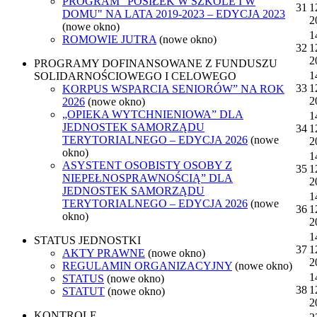
PROGRAM "POSIŁEK W SZKOLE I W
31
1
DOMU" NA LATA 2019-2023 – EDYCJA 2023
2
(nowe okno)
1
ROMOWIE JUTRA
(nowe okno)
32
1
2
PROGRAMY DOFINANSOWANE Z FUNDUSZU
1
SOLIDARNOŚCIOWEGO I CELOWEGO
33
1
KORPUS WSPARCIA SENIORÓW” NA ROK
2
2026
(nowe okno)
„OPIEKA WYTCHNIENIOWA” DLA
1
JEDNOSTEK SAMORZĄDU
34
1
TERYTORIALNEGO – EDYCJA 2026
(nowe
2
okno)
1
ASYSTENT OSOBISTY OSOBY Z
35
1
NIEPEŁNOSPRAWNOŚCIĄ” DLA
2
JEDNOSTEK SAMORZĄDU
1
TERYTORIALNEGO – EDYCJA 2026
(nowe
36
1
okno)
2
1
STATUS JEDNOSTKI
37
1
AKTY PRAWNE
(nowe okno)
2
REGULAMIN ORGANIZACYJNY
(nowe okno)
1
STATUS
(nowe okno)
38
1
STATUT
(nowe okno)
2
KONTROLE