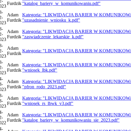
2-
Furdzik
"katalog_bariery_w_komunikowaniu.pdf"
023
8-
Adam
Kategoria: "LIKWIDACJA BARIER W KOMUNIKOWANIU 
2-
Furdzik
"uzasadnienie_wniosku_k.pdf"
023
8-
Adam
Kategoria: "LIKWIDACJA BARIER W KOMUNIKOWANIU 
2-
Furdzik
"zaswiadczenie_lekarskie_k.pdf"
023
8-
Adam
2-
Kategoria: "LIKWIDACJA BARIER W KOMUNIKOWANIU S
Furdzik
023
8-
Adam
Kategoria: "LIKWIDACJA BARIER W KOMUNIKOWANIU 
2-
Furdzik
"wniosek_lbk.pdf"
023
4-
Adam
Kategoria: "LIKWIDACJA BARIER W KOMUNIKOWANIU 
3-
Furdzik
"pfron_rodo_2023.pdf"
023
3-
Adam
Kategoria: "LIKWIDACJA BARIER W KOMUNIKOWANIU 
3-
Furdzik
"wniosek_rs_lbwk_v3.pdf"
023
4-
Adam
Kategoria: "LIKWIDACJA BARIER W KOMUNIKOWANIU 
2-
Furdzik
"katalog_bariery_w_komunikowaniu_sie_2023.pdf"
022
4-