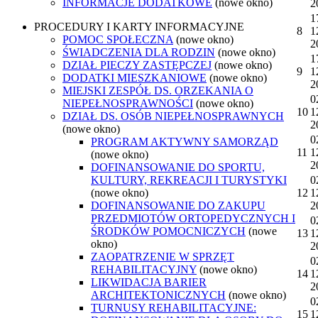
INFORMACJE DODATKOWE
(nowe okno)
2
1
PROCEDURY I KARTY INFORMACYJNE
8
1
POMOC SPOŁECZNA
(nowe okno)
2
ŚWIADCZENIA DLA RODZIN
(nowe okno)
1
DZIAŁ PIECZY ZASTĘPCZEJ
(nowe okno)
9
1
DODATKI MIESZKANIOWE
(nowe okno)
2
MIEJSKI ZESPÓŁ DS. ORZEKANIA O
0
NIEPEŁNOSPRAWNOŚCI
(nowe okno)
10
1
DZIAŁ DS. OSÓB NIEPEŁNOSPRAWNYCH
2
(nowe okno)
0
PROGRAM AKTYWNY SAMORZĄD
11
1
(nowe okno)
2
DOFINANSOWANIE DO SPORTU,
KULTURY, REKREACJI I TURYSTYKI
0
(nowe okno)
12
1
DOFINANSOWANIE DO ZAKUPU
2
PRZEDMIOTÓW ORTOPEDYCZNYCH I
0
ŚRODKÓW POMOCNICZYCH
(nowe
13
1
okno)
2
ZAOPATRZENIE W SPRZĘT
0
REHABILITACYJNY
(nowe okno)
14
1
LIKWIDACJA BARIER
2
ARCHITEKTONICZNYCH
(nowe okno)
0
TURNUSY REHABILITACYJNE:
15
1