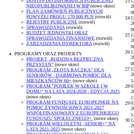
DOSTĘP DO INFORMACJI PUBLICZNEJ
23
1
NIEOPUBLIKOWANEJ W BIP
(nowe okno)
2
PLAN ZAMÓWIEŃ PUBLICZNYCH
0
POWYŻEJ PROGU 170 000 PLN
(rozwiń)
24
1
REJESTRY PUBLICZNE
(rozwiń)
2
SPRAWOZDANIA
(rozwiń)
0
BUDŻET JEDNOSTKI ORAZ
25
1
SPRAWOZDANIA FINANSOWE
(rozwiń)
2
ZARZĄDZENIA DYREKTORA
(rozwiń)
0
26
1
PROGRAMY ORAZ PROJEKTY
2
PROJEKT „RODZINA BEZPIECZNA
0
PRZYSTAŃ”
(nowe okno)
27
1
PROGRAM „ZŁOTA RĄCZKA" DLA
2
SENIORÓW - DARMOWA POMOC DLA
MIESZKAŃCÓW 60+
(nowe okno)
1
PROGRAM "POSIŁEK W SZKOLE I W
28
0
DOMU" NA LATA 2024-2028 - EDYCJA 2025
2
(nowe okno)
1
PROGRAM FUNDUSZE EUROPEJSKIE NA
29
0
POMOC ŻYWNOŚCIOWĄ 2021-2027
2
WSPÓŁFINASOWANY Z EUROPEJSKIEGO
1
FUNDUSZU SPOŁECZNEGO+.
(nowe okno)
30
1
PROGRAM WIELOLETNI „SENIOR+” NA
2
LATA 2021-2025
(nowe okno)
1