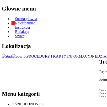
Główne menu
Strona główna
Rejestr zmian
Instrukcja
Redakcja
Szukaj
Lokalizacja
PROCEDURY I KARTY INFORMACYJNE
DZIA
Tre
Reje
dok
Utwor
Menu kategorii
Data u
Data o
DANE JEDNOSTKI