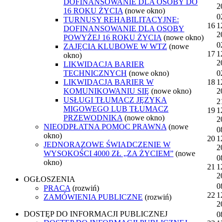
DOFINANSOWANIE DLA OSOBY DO
2
16 ROKU ŻYCIA
(nowe okno)
0
TURNUSY REHABILITACYJNE:
16
1
DOFINANSOWANIE DLA OSOBY
2
POWYŻEJ 16 ROKU ŻYCIA
(nowe okno)
0
ZAJĘCIA KLUBOWE W WTZ
(nowe
17
1
okno)
2
LIKWIDACJA BARIER
TECHNICZNYCH
(nowe okno)
0
LIKWIDACJA BARIER W
18
1
KOMUNIKOWANIU SIĘ
(nowe okno)
2
USŁUGI TŁUMACZ JĘZYKA
2
MIGOWEGO LUB TŁUMACZ
19
1
PRZEWODNIKA
(nowe okno)
2
NIEODPŁATNA POMOC PRAWNA
(nowe
0
okno)
20
1
JEDNORAZOWE ŚWIADCZENIE W
2
WYSOKOŚCI 4000 ZŁ „ZA ŻYCIEM”
(nowe
0
okno)
21
1
2
OGŁOSZENIA
0
PRACA
(rozwiń)
22
1
ZAMÓWIENIA PUBLICZNE
(rozwiń)
2
DOSTĘP DO INFORMACJI PUBLICZNEJ
0