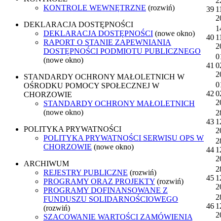
2
KONTROLE WEWNĘTRZNE
(rozwiń)
39
1
2
DEKLARACJA DOSTĘPNOŚCI
1
DEKLARACJA DOSTĘPNOŚCI
(nowe okno)
40
1
RAPORT O STANIE ZAPEWNIANIA
2
DOSTĘPNOŚCI PODMIOTU PUBLICZNEGO
0
(nowe okno)
41
0
2
STANDARDY OCHRONY MAŁOLETNICH W
0
OŚRODKU POMOCY SPOŁECZNEJ W
42
0
CHORZOWIE
2
STANDARDY OCHRONY MAŁOLETNICH
(nowe okno)
2
43
1
POLITYKA PRYWATNOŚCI
2
POLITYKA PRYWATNOŚCI SERWISU OPS W
2
CHORZOWIE
(nowe okno)
44
1
2
ARCHIWUM
2
REJESTRY PUBLICZNE
(rozwiń)
45
1
PROGRAMY ORAZ PROJEKTY
(rozwiń)
2
PROGRAMY DOFINANSOWANE Z
2
FUNDUSZU SOLIDARNOŚCIOWEGO
46
1
(rozwiń)
2
SZACOWANIE WARTOŚCI ZAMÓWIENIA