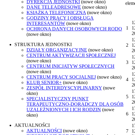
DYREKCJA JEDNOSTKI
(nowe okno)
elem
DANE TELEADRESOWE
(nowe okno)
KSIĄŻKA TELEFONICZNA
(nowe okno)
GODZINY PRACY I OBSŁUGA
1
INTERESANTÓW
(nowe okno)
1
1
OCHRONA DANYCH OSOBOWYCH RODO
2
(nowe okno)
1
STRUKTURA JEDNOSTKI
2
1
DZIAŁY ORGANIZACYJNE
(nowe okno)
2
CENTRUM AKTYWIZACJI SPOŁECZNEJ
1
(nowe okno)
3
1
CENTRUM INICJATYW SPOŁECZNYCH
2
(nowe okno)
1
CENTRUM PRACY SOCJALNEJ
(nowe okno)
4
1
KLUB SENIOR+
(nowe okno)
2
ZESPÓŁ INTERDYSCYPLINARNY
(nowe
1
okno)
5
1
SPECJALISTYCZNY PUNKT
2
TERAPEUTYCZNO-DORADCZY DLA OSÓB
1
UZALEŻNIONYCH I ICH RODZIN
(nowe
6
1
okno)
2
AKTUALNOŚCI
1
AKTUALNOŚCI
(nowe okno)
7
1