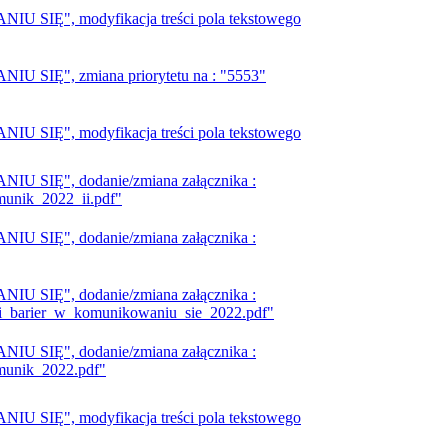
IĘ", modyfikacja treści pola tekstowego
IĘ", zmiana priorytetu na : "5553"
IĘ", modyfikacja treści pola tekstowego
SIĘ", dodanie/zmiana załącznika :
munik_2022_ii.pdf"
SIĘ", dodanie/zmiana załącznika :
SIĘ", dodanie/zmiana załącznika :
ji_barier_w_komunikowaniu_sie_2022.pdf"
SIĘ", dodanie/zmiana załącznika :
munik_2022.pdf"
IĘ", modyfikacja treści pola tekstowego