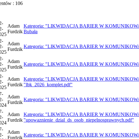
entów : 106
2-
Adam
Kategoria: "LIKWIDACJA BARIER W KOMUNIKOWANIU SI
2-
Furdzik
Bubała
025
2-
Adam
2-
Kategoria: "LIKWIDACJA BARIER W KOMUNIKOWANIU S
Furdzik
025
2-
Adam
2-
Kategoria: "LIKWIDACJA BARIER W KOMUNIKOWANIU S
Furdzik
025
2-
Adam
Kategoria: "LIKWIDACJA BARIER W KOMUNIKOWANIU 
2-
Furdzik
"lbk_2026_komplet.pdf"
025
7-
Adam
2-
Kategoria: "LIKWIDACJA BARIER W KOMUNIKOWANIU S
Furdzik
024
7-
Adam
Kategoria: "LIKWIDACJA BARIER W KOMUNIKOWANIU 
2-
Furdzik
"upowaznienie_dzial_ds_osob_niepelnosprawnych.pdf"
024
7-
Adam
2-
Kategoria: "LIKWIDACJA BARIER W KOMUNIKOWANIU S
Furdzik