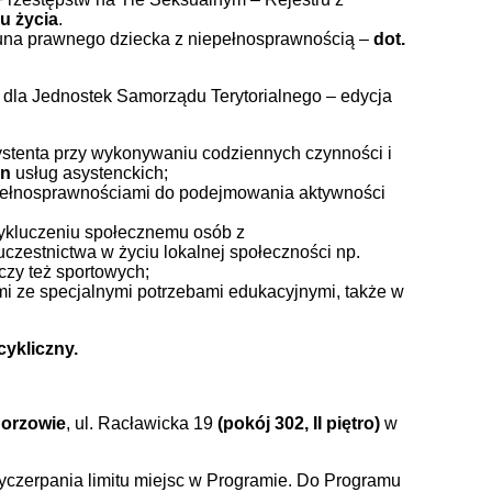
u życia
.
ekuna prawnego dziecka z niepełnosprawnością –
dot.
” dla Jednostek Samorządu Terytorialnego – edycja
stenta przy wykonywaniu codziennych czynności i
in
usług asystenckich;
epełnosprawnościami do podejmowania aktywności
wykluczeniu społecznemu osób z
zestnictwa w życiu lokalnej społeczności np.
czy też sportowych;
i ze specjalnymi potrzebami edukacyjnymi, także w
ykliczny.
horzowie
, ul. Racławicka 19
(pokój 302, II piętro)
w
wyczerpania limitu miejsc w Programie. Do Programu