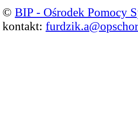
©
BIP - Ośrodek Pomocy S
kontakt:
furdzik.a@opschor