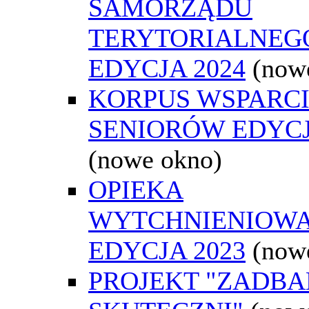
SAMORZĄDU
TERYTORIALNEGO
EDYCJA 2024
(now
KORPUS WSPARC
SENIORÓW EDYCJ
(nowe okno)
OPIEKA
WYTCHNIENIOW
EDYCJA 2023
(now
PROJEKT "ZADBAN