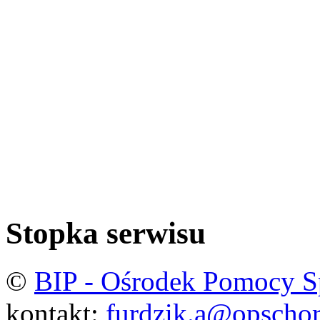
Stopka serwisu
©
BIP - Ośrodek Pomocy S
kontakt:
furdzik.a@opschor