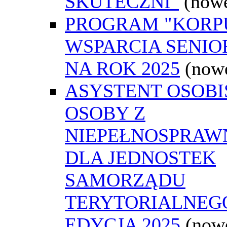
SKUTECZNI"
(now
PROGRAM "KORP
WSPARCIA SENI
NA ROK 2025
(now
ASYSTENT OSOBI
OSOBY Z
NIEPEŁNOSPRAW
DLA JEDNOSTEK
SAMORZĄDU
TERYTORIALNEGO
EDYCJA 2025
(now