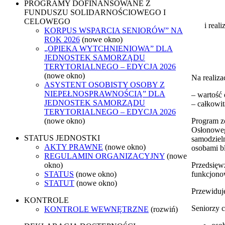
PROGRAMY DOFINANSOWANE Z
FUNDUSZU SOLIDARNOŚCIOWEGO I
CELOWEGO
i real
KORPUS WSPARCIA SENIORÓW” NA
ROK 2026
(nowe okno)
„OPIEKA WYTCHNIENIOWA” DLA
JEDNOSTEK SAMORZĄDU
TERYTORIALNEGO – EDYCJA 2026
(nowe okno)
Na realiz
ASYSTENT OSOBISTY OSOBY Z
NIEPEŁNOSPRAWNOŚCIĄ” DLA
– wartość 
JEDNOSTEK SAMORZĄDU
– całkowit
TERYTORIALNEGO – EDYCJA 2026
Program z
(nowe okno)
Osłonoweg
STATUS JEDNOSTKI
samodziel
AKTY PRAWNE
(nowe okno)
osobami bl
REGULAMIN ORGANIZACYJNY
(nowe
Przedsięw
okno)
funkcjonow
STATUS
(nowe okno)
STATUT
(nowe okno)
Przewiduj
KONTROLE
Seniorzy 
KONTROLE WEWNĘTRZNE
(rozwiń)