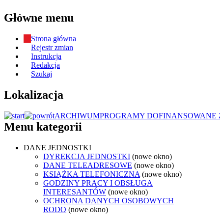
Główne menu
Strona główna
Rejestr zmian
Instrukcja
Redakcja
Szukaj
Lokalizacja
ARCHIWUM
PROGRAMY DOFINANSOWANE 
Menu kategorii
DANE JEDNOSTKI
DYREKCJA JEDNOSTKI
(nowe okno)
DANE TELEADRESOWE
(nowe okno)
KSIĄŻKA TELEFONICZNA
(nowe okno)
GODZINY PRACY I OBSŁUGA
INTERESANTÓW
(nowe okno)
OCHRONA DANYCH OSOBOWYCH
RODO
(nowe okno)