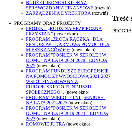
BUDŻET JEDNOSTKI ORAZ
SPRAWOZDANIA FINANSOWE
(rozwiń)
ZARZĄDZENIA DYREKTORA
(rozwiń)
Treść 
PROGRAMY ORAZ PROJEKTY
PROJEKT „RODZINA BEZPIECZNA
PROGRAM
PRZYSTAŃ”
(nowe okno)
PROGRAM „ZŁOTA RĄCZKA" DLA
SENIORÓW - DARMOWA POMOC DLA
MIESZKAŃCÓW 60+
(nowe okno)
PROGRAM "POSIŁEK W SZKOLE I W
DOMU" NA LATA 2024-2028 - EDYCJA
2025
(nowe okno)
PROGRAM FUNDUSZE EUROPEJSKIE
NA POMOC ŻYWNOŚCIOWĄ 2021-2027
WSPÓŁFINASOWANY Z
EUROPEJSKIEGO FUNDUSZU
SPOŁECZNEGO+.
(nowe okno)
PROGRAM WIELOLETNI „SENIOR+”
NA LATA 2021-2025
(nowe okno)
PROGRAM "POSIŁEK W SZKOLE I W
DOMU" NA LATA 2019-2023 – EDYCJA
2023
(nowe okno)
ROMOWIE JUTRA
(nowe okno)