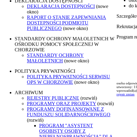
osob
DEKLARACJA DOSTĘPNOŚCI
do k
DEKLARACJA DOSTĘPNOŚCI
(nowe
okno)
Szczegóło
RAPORT O STANIE ZAPEWNIANIA
DOSTĘPNOŚCI PODMIOTU
Rekrutacja
PUBLICZNEGO
(nowe okno)
Program re
STANDARDY OCHRONY MAŁOLETNICH W
OŚRODKU POMOCY SPOŁECZNEJ W
CHORZOWIE
STANDARDY OCHRONY
MAŁOLETNICH
(nowe okno)
POLITYKA PRYWATNOŚCI
POLITYKA PRYWATNOŚCI SERWISU
OPS W CHORZOWIE
(nowe okno)
osoba odpowie
utworzony: 1
wprowadził(a)
ARCHIWUM
rejestr zmian
REJESTRY PUBLICZNE
(rozwiń)
PROGRAMY ORAZ PROJEKTY
(rozwiń)
PROGRAMY DOFINANSOWANE Z
FUNDUSZU SOLIDARNOŚCIOWEGO
(rozwiń)
PROGRAM "ASYSTENT
OSOBISTY OSOBY Z
NIEPEŁNOSPRAWNOŚCIĄ” DLA