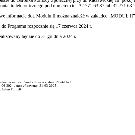
iście do Ośrodka Pomocy Społecznej przy ul. Racławickiej 19, pokój 
ontaktu telefonicznego pod numerem tel. 32 771 63 87 lub 32 771 63 
we informacje dot. Modułu II można znaleźć w zakładce „MODUŁ II”
 do Programu rozpocznie się 17 czerwca 2024 r.
alizowany będzie do 31 grudnia 2024 r.
dzialna za treść: Sandra Juszczak, dnia: 2024-06-11
1-06-2024 / modyfikowany: 31-03-2025
: Adam Furdzik