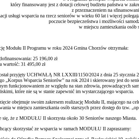
który finansowany jest z dotacji celowej budżetu państwa w zakre
z przeznaczeniem na sfinansowani
izacji usługi wsparcia na rzecz seniorów w wieku 60 lat i więcej polega
poczucie bezpieczeństwa i możliwości samod
w miejscu zamieszkania osób s
ację Modułu II Programu w roku 2024 Gmina Chorzów otrzymała:
dofinansowania: 25 196,00 zł
a wartość: 31 495,00 zł
ostał przyjęty UCHWAŁĄ NR LXXIII/1150/2024 z dnia 25 stycznia 20
o „Korpus Wsparcia Seniorów” na rok 2024 i skierowany jest do senio
nym funkcjonowaniem ze względu na stan zdrowia, prowadzących sam
iskimi, które nie są w stanie zapewnić im wystarczającego wsparcia.
zięcie obejmuje swoim zakresem realizację Modułu II, mającego na ce
ania w miejscu zamieszkania osób starszych przez dostęp do tzw. „opi
e się, że z MODUŁU II skorzysta około 30 Seniorów naszego Miasta.
chcący skorzystać ze wsparcia w ramach MODUŁU II zapraszamy: