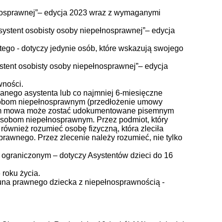
łnosprawnej”– edycja 2023 wraz z wymaganymi
ystent osobisty osoby niepełnosprawnej”– edycja
ego - dotyczy jedynie osób, które wskazują swojego
stent osobisty osoby niepełnosprawnej”– edycja
wności.
anego asystenta lub co najmniej 6-miesięczne
obom niepełnosprawnym (przedłożenie umowy
órym mowa może zostać udokumentowane pisemnym
osobom niepełnosprawnym. Przez podmiot, który
również rozumieć osobę fizyczną, która zleciła
rawnego. Przez zlecenie należy rozumieć, nie tylko
m ograniczonym – dotyczy Asystentów dzieci do 16
 roku życia.
kuna prawnego dziecka z niepełnosprawnością -