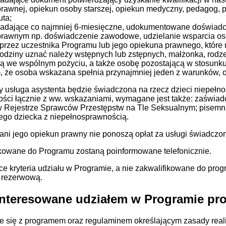
rawnej, opiekun osoby starszej, opiekun medyczny, pedagog, ps
uta;
iadające co najmniej 6-miesięczne, udokumentowane doświadc
prawnym np. doświadczenie zawodowe, udzielanie wsparcia os
rzez uczestnika Programu lub jego opiekuna prawnego, które 
odziny uznać należy wstępnych lub zstępnych, małżonka, rodz
ą we wspólnym pożyciu, a także osobę pozostającą w stosunku
 że osoba wskazana spełnia przynajmniej jeden z warunków, o 
 usługa asystenta będzie świadczona na rzecz dzieci niepełno
ści łącznie z ww. wskazaniami, wymagane jest także: zaświadc
w Rejestrze Sprawców Przestępstw na Tle Seksualnym; pisemna 
go dziecka z niepełnosprawnością.
 ani jego opiekun prawny nie ponoszą opłat za usługi świadcz
kowane do Programu zostaną poinformowane telefonicznie.
ce kryteria udziału w Programie, a nie zakwalifikowane do pro
ę rezerwową.
nteresowane udziałem w Programie pro
 się z programem oraz regulaminem określającym zasady reali