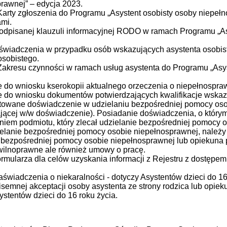
rawnej” – edycja 2023.
Karty zgłoszenia do Programu „Asystent osobisty osoby niepe
mi.
odpisanej klauzuli informacyjnej RODO w ramach Programu „As
świadczenia w przypadku osób wskazujących asystenta osobist
osobistego.
Zakresu czynności w ramach usług asystenta do Programu „Asy
 do wniosku kserokopii aktualnego orzeczenia o niepełnospra
 do wniosku dokumentów potwierdzających kwalifikacje wskaz
owane doświadczenie w udzielaniu bezpośredniej pomocy os
ającej w/w doświadczenie). Posiadanie doświadczenia, o kt
iem podmiotu, który zlecał udzielanie bezpośredniej pomocy 
ielanie bezpośredniej pomocy osobie niepełnosprawnej, należy 
 bezpośredniej pomocy osobie niepełnosprawnej lub opiekuna p
ilnoprawne ale również umowy o pracę.
ormularza dla celów uzyskania informacji z Rejestru z dostępe
aświadczenia o niekaralności - dotyczy Asystentów dzieci do 16
isemnej akceptacji osoby asystenta ze strony rodzica lub opie
ystentów dzieci do 16 roku życia.