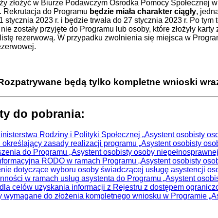
y złożyć w Biurze Podawczym Ośrodka Pomocy Społecznej w Ch
. Rekrutacja do Programu
będzie miała charakter ciągły
, jed
1 stycznia 2023 r. i będzie trwała do 27 stycznia 2023 r. Po tym
 nie zostały przyjęte do Programu lub osoby, które złożyły ka
ą listę rezerwową. W przypadku zwolnienia się miejsca w Prog
rezerwowej.
Rozpatrywane będą tylko kompletne wnioski wr
y do pobrania:
nisterstwa Rodziny i Polityki Społecznej „Asystent osobisty o
określający zasady realizacji programu „Asystent osobisty oso
szenia do Programu „Asystent osobisty osoby niepełnosprawnej
nformacyjna RODO w ramach Programu „Asystent osobisty osob
ie dotyczące wyboru osoby świadczącej usługę asystencji oso
nności w ramach usług asystenta do Programu „Asystent osobi
dla celów uzyskania informacji z Rejestru z dostępem ogranic
 wymagane do złożenia kompletnego wniosku w Programie „Asy