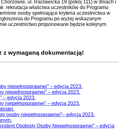
orzowie, ul. Racławicka 19 (pokój 111) w dniach i
nak rekrutacja właściwa uczestników do Programu
 terminie osoby spełniające kryteria uczestnictwa w
rty zgłoszenia do Programu po wyżej wskazanym
ramie uczestnictwo proponowane będzie kolejnym
az z wymaganą dokumentacją!
soby niepełnosprawnej” – edycja 2023.
by niepełnosprawnej” – edycja 2023.
” – edycja 2023.
y niepełnosprawnej” – edycja 2023.
bistej.
sty osoby niepełnosprawnej”– edycja 2023.
zonym.
stent Osobisty Osoby Niepełnosprawnej” – edycja