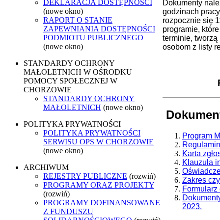
DEKLARACJA DOSTĘPNOŚCI
Dokumenty należ
(nowe okno)
godzinach pracy
RAPORT O STANIE
rozpocznie się 1
ZAPEWNIANIA DOSTĘPNOŚCI
programie, które
PODMIOTU PUBLICZNEGO
terminie, tworz
(nowe okno)
osobom z listy 
STANDARDY OCHRONY
MAŁOLETNICH W OŚRODKU
POMOCY SPOŁECZNEJ W
CHORZOWIE
STANDARDY OCHRONY
MAŁOLETNICH
(nowe okno)
Dokument
POLITYKA PRYWATNOŚCI
POLITYKA PRYWATNOŚCI
Program Mi
SERWISU OPS W CHORZOWIE
Regulamin 
(nowe okno)
Karta zgło
Klauzula i
ARCHIWUM
Oświadczen
REJESTRY PUBLICZNE
(rozwiń)
Zakres czy
PROGRAMY ORAZ PROJEKTY
Formularz 
(rozwiń)
Dokumenty
PROGRAMY DOFINANSOWANE
2023.
Z FUNDUSZU