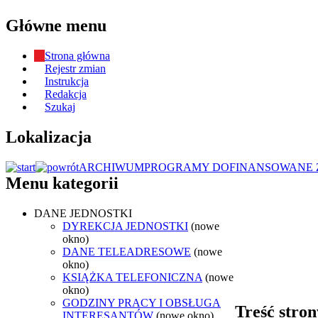
Główne menu
Strona główna
Rejestr zmian
Instrukcja
Redakcja
Szukaj
Lokalizacja
ARCHIWUM
PROGRAMY DOFINANSOWANE 
Menu kategorii
DANE JEDNOSTKI
DYREKCJA JEDNOSTKI
(nowe
okno)
DANE TELEADRESOWE
(nowe
okno)
KSIĄŻKA TELEFONICZNA
(nowe
okno)
GODZINY PRACY I OBSŁUGA
Treść stron
INTERESANTÓW
(nowe okno)