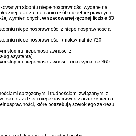
arkowanym stopniu niepełnosprawności wydane na
społecznej oraz zatrudnianiu osób niepełnosprawnych
wyżej wymienionych,
w szacowanej łącznej liczbie 53
stopniu niepełnosprawności z niepełnosprawnością
stopniu niepełnosprawności (maksymalnie 720
ym stopniu niepełnosprawności z
ług asystenta),
nym stopniu niepełnosprawności (maksymalnie 360
ościami sprzężonymi i trudnościami związanymi z
wności oraz dzieci niepełnosprawne z orzeczeniem o
pełnosprawności, które potrzebują szerokiego zakresu
tępujących kierunkach: asystent osoby