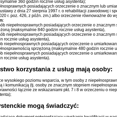
symalnie 360 godzin rocznie usług asystenta);
ełnosprawnych posiadających orzeczenie o znacznym lub umi
ustawy z dnia 27 sierpnia 1997 r. o rehabilitacji zawodowej i 
2020 r. poz. 426, z późn. zm.) albo orzeczenie równoważne do 
ym
:
sób niepełnosprawnych posiadających orzeczenie o znacznym 
ężoną (maksymalnie 840 godzin rocznie usług asystenta),
sób niepełnosprawnych posiadających orzeczenie o znacznym 
n rocznie usług asystenta),
ób niepełnosprawnych posiadających orzeczenie o umiarkowan
ełnosprawnością sprzężoną (maksymalnie 480 godzin rocznie us
ób niepełnosprawnych posiadających orzeczenie o umiarkowa
n rocznie usług asystenta).
stwo korzystania z usług mają osoby:
e wysokiego poziomu wsparcia, w tym osoby z niepełnosprawn
ą i komunikacją (tj. osoby ze znacznym stopniem niepełnospra
rawności łącznie ze wskazaniami pkt. 7 i 8 w orzeczeniu o nie
tenta);
ystenckie mogą świadczyć:
adające dokument potwierdzający uzyskanie kwalifikacji w nas