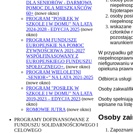
DLA SENIORÓW - DARMOWA
niepełnosp
POMOC DLA MIESZKAŃCÓW
fizjoterape
60+
(nowe okno)
osoby pos
PROGRAM "POSIŁEK W
niepełnos
SZKOLE I W DOMU" NA LATA
wskazane p
2024-2028 - EDYCJA 2025
(nowe
członków r
okno)
pozostając
PROGRAM FUNDUSZE
warunkiem,
EUROPEJSKIE NA POMOC
ŻYWNOŚCIOWĄ 2021-2027
W przypadku gdy
WSPÓŁFINASOWANY Z
niepełnosprawno
EUROPEJSKIEGO FUNDUSZU
niefigurowaniu 
SPOŁECZNEGO+.
(nowe okno)
opiekuna prawne
PROGRAM WIELOLETNI
„SENIOR+” NA LATA 2021-2025
Odbiorca usługi
(nowe okno)
PROGRAM "POSIŁEK W
Osoby zakwalifi
SZKOLE I W DOMU" NA LATA
2019-2023 – EDYCJA 2023
(nowe
Osoby spełniają
okno)
wpisane na list
ROMOWIE JUTRA
(nowe okno)
Osoby zai
PROGRAMY DOFINANSOWANE Z
FUNDUSZU SOLIDARNOŚCIOWEGO I
Zapoznanie
CELOWEGO