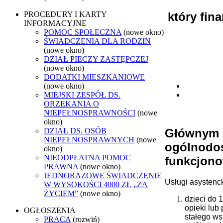
który fi
PROCEDURY I KARTY
INFORMACYJNE
POMOC SPOŁECZNA
(nowe okno)
ŚWIADCZENIA DLA RODZIN
(nowe okno)
DZIAŁ PIECZY ZASTĘPCZEJ
(nowe okno)
DODATKI MIESZKANIOWE
(nowe okno)
MIEJSKI ZESPÓŁ DS.
ORZEKANIA O
NIEPEŁNOSPRAWNOŚCI
(nowe
okno)
Głównym c
DZIAŁ DS. OSÓB
NIEPEŁNOSPRAWNYCH
(nowe
ogólnodos
okno)
NIEODPŁATNA POMOC
funkcjono
PRAWNA
(nowe okno)
JEDNORAZOWE ŚWIADCZENIE
Usługi asystenc
W WYSOKOŚCI 4000 ZŁ „ZA
ŻYCIEM”
(nowe okno)
dzieci do 
opieki lub
OGŁOSZENIA
stałego ws
PRACA
(rozwiń)