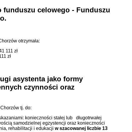
o funduszu celowego - Funduszu
o.
Chorzów otrzymała:
41 111 zł
111 zł
gi asystenta jako formy
nnych czynności oraz
Chorzów tj. do:
skazaniami: konieczności stałej lub długotrwałej
ością samodzielnej egzystencji oraz konieczności
a, rehabilitacji i edukacji
w szacowanej liczbie 13