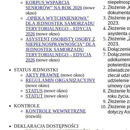
niepełnosp
KORPUS WSPARCIA
Złożenie „
SENIORÓW” NA ROK 2026
(nowe
dokumenta
okno)
Złożenie p
„OPIEKA WYTCHNIENIOWA”
2023.
DLA JEDNOSTEK SAMORZĄDU
Złożenie o
TERYTORIALNEGO – EDYCJA
asystenta 
2026
(nowe okno)
Złożenie „
ASYSTENT OSOBISTY OSOBY Z
2023.
NIEPEŁNOSPRAWNOŚCIĄ” DLA
Dołączenie
JEDNOSTEK SAMORZĄDU
Dołączenie
TERYTORIALNEGO – EDYCJA
udokument
2026
(nowe okno)
potwierdz
STATUS JEDNOSTKI
oświadczen
AKTY PRAWNE
(nowe okno)
zlecał udz
REGULAMIN ORGANIZACYJNY
udzielenie
(nowe okno)
umowy cyw
STATUS
(nowe okno)
Złożenie f
STATUT
(nowe okno)
roku życia.
Złożenie z
KONTROLE
Złożenie p
KONTROLE WEWNĘTRZNE
dotyczy As
(rozwiń)
DEKLARACJA DOSTĘPNOŚCI