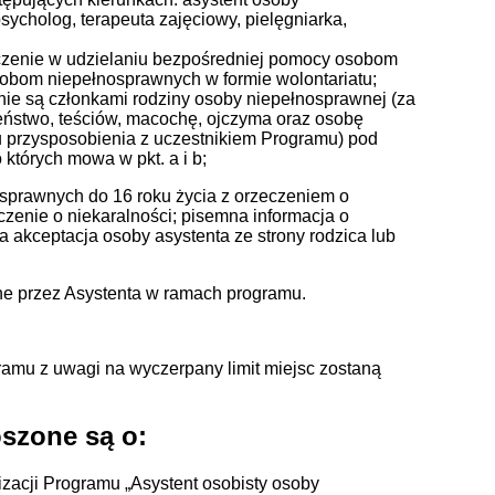
ycholog, terapeuta zajęciowy, pielęgniarka,
zenie w udzielaniu bezpośredniej pomocy osobom
obom niepełnosprawnych w formie wolontariatu;
nie są członkami rodziny osoby niepełnosprawnej (za
eństwo, teściów, macochę, ojczyma oraz osobę
 przysposobienia z uczestnikiem Programu) pod
których mowa w pkt. a i b;
sprawnych do 16 roku życia z orzeczeniem o
zenie o niekaralności; pisemna informacja o
akceptacja osoby asystenta ze strony rodzica lub
one przez Asystenta w ramach programu.
gramu z uwagi na wyczerpany limit miejsc zostaną
szone są o:
zacji Programu „Asystent osobisty osoby