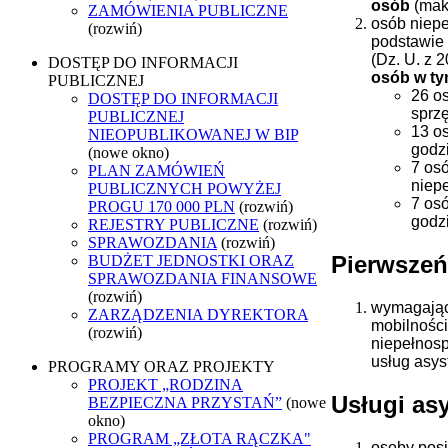
osób
(mak
ZAMÓWIENIA PUBLICZNE
osób niep
(rozwiń)
podstawie 
(Dz. U. z 
DOSTĘP DO INFORMACJI
osób w t
PUBLICZNEJ
26 o
DOSTĘP DO INFORMACJI
sprz
PUBLICZNEJ
13 o
NIEOPUBLIKOWANEJ W BIP
godzi
(nowe okno)
7 os
PLAN ZAMÓWIEŃ
niep
PUBLICZNYCH POWYŻEJ
7 os
PROGU 170 000 PLN
(rozwiń)
godzi
REJESTRY PUBLICZNE
(rozwiń)
SPRAWOZDANIA
(rozwiń)
Pierwszeń
BUDŻET JEDNOSTKI ORAZ
SPRAWOZDANIA FINANSOWE
(rozwiń)
wymagając
ZARZĄDZENIA DYREKTORA
mobilności
(rozwiń)
niepełnosp
usług asys
PROGRAMY ORAZ PROJEKTY
PROJEKT „RODZINA
Usługi as
BEZPIECZNA PRZYSTAŃ”
(nowe
okno)
PROGRAM „ZŁOTA RĄCZKA"
osoby posi