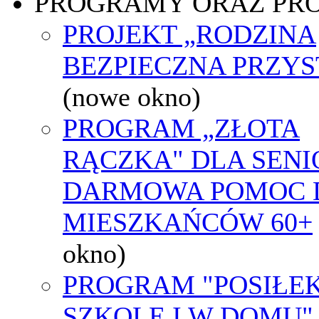
PROGRAMY ORAZ PR
PROJEKT „RODZINA
BEZPIECZNA PRZYS
(nowe okno)
PROGRAM „ZŁOTA
RĄCZKA" DLA SENI
DARMOWA POMOC 
MIESZKAŃCÓW 60+
okno)
PROGRAM "POSIŁE
SZKOLE I W DOMU"