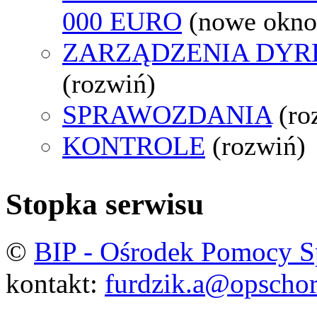
000 EURO
(nowe okno
ZARZĄDZENIA DYR
(rozwiń)
SPRAWOZDANIA
(ro
KONTROLE
(rozwiń)
Stopka serwisu
©
BIP - Ośrodek Pomocy S
kontakt:
furdzik.a@opschor